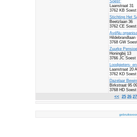
Soest"
Laanstraat 31
3762 KB Soest
Stichting Het So
Beetzlaan 36
3762 CE Soest
AvéNu organisa
Hildebrandlaan
3768 GW Soest
Zuurke Pensioe
Honingbij 13
3766 JC Soest
Loodgieters- en
Laanstraat 20 
3762 KD Soest
Dazelaar Bewin
Birkstraat 95 0
3768 HD Soest
<<
25
26
27
gebruiksvoo