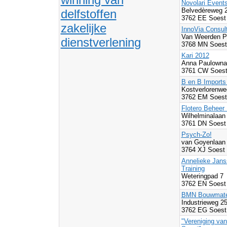
Novolari Event
Belvedèreweg 
delfstoffen
3762 EE Soest
zakelijke
InnoVia Consul
Van Weerden P
dienstverlening
3768 MN Soest
Kari 2012
Anna Paulowna
3761 CW Soest
B en B Imports
Kostverlorenwe
3762 EM Soest
Flotero Beheer 
Wilhelminalaan
3761 DN Soest
Psych-Zo!
van Goyenlaan
3764 XJ Soest
Annelieke Jans
Training
Weteringpad 7
3762 EN Soest
BMN Bouwmater
Industrieweg 2
3762 EG Soest
"Vereniging van