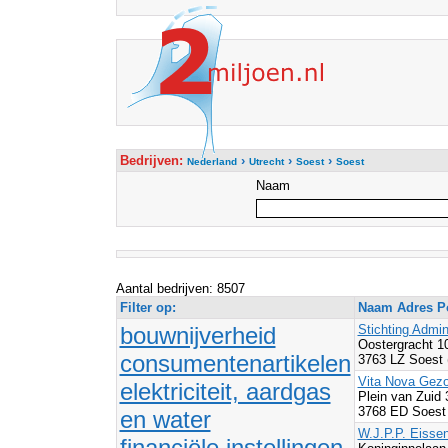
Bedrijven:
›
›
›
Nederland
Utrecht
Soest
Soest
Naam
Aantal bedrijven: 8507
Filter op:
Naam Adres Po
bouwnijverheid
Stichting Admin
Oostergracht 1
consumentenartikelen
3763 LZ Soest
Vita Nova Gezo
elektriciteit, aardgas
Plein van Zuid
3768 ED Soest
en water
W.J.P.P. Eisse
financiële instellingen