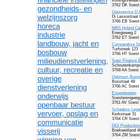
Koninginnelaan
3762 DK Soest
gezondheids- en
Glasservice D.A
welzijnszorg
Di Lassostraat
3766 EB Soest
horeca
MBS Hybrid Ca
Energieweg 2
industrie
3762 ET Soest
landbouw, jacht en
Comparativa St
Turfstreek 123
bosbouw
3766 HT Soest
milieudienstverlening,
Suez Finance B
Schoutenkamp
cultuur, recreatie en
3768 AA Soest
overige
Optimum Busin
Bosstraat 49
dienstverlening
3766 AC Soest
Essentieplein
onderwijs
Soesterengweg
3761 AV Soest
openbaar bestuur
Schaakxs Lega
vervoer, opslag en
Kerkstraat 31
3764 CR Soest
communicatie
DGI Production
visserij
Boekweitland 4
3764 ZM Soest
winning van