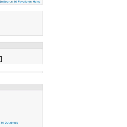
2miljoen.nl bij Favorieten
Home
k bij Duurstede