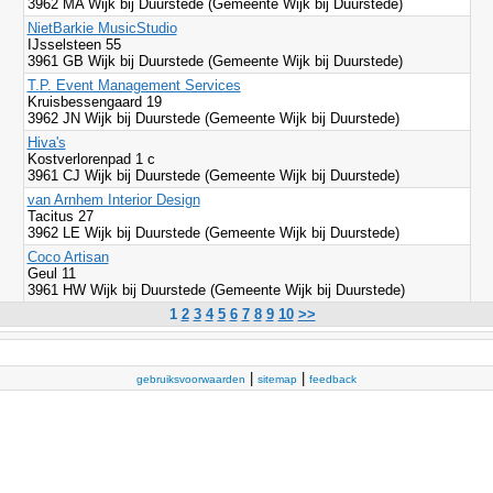
3962 MA Wijk bij Duurstede (Gemeente Wijk bij Duurstede)
NietBarkie MusicStudio
IJsselsteen 55
3961 GB Wijk bij Duurstede (Gemeente Wijk bij Duurstede)
T.P. Event Management Services
Kruisbessengaard 19
3962 JN Wijk bij Duurstede (Gemeente Wijk bij Duurstede)
Hiva's
Kostverlorenpad 1 c
3961 CJ Wijk bij Duurstede (Gemeente Wijk bij Duurstede)
van Arnhem Interior Design
Tacitus 27
3962 LE Wijk bij Duurstede (Gemeente Wijk bij Duurstede)
Coco Artisan
Geul 11
3961 HW Wijk bij Duurstede (Gemeente Wijk bij Duurstede)
1
2
3
4
5
6
7
8
9
10
>>
|
|
gebruiksvoorwaarden
sitemap
feedback