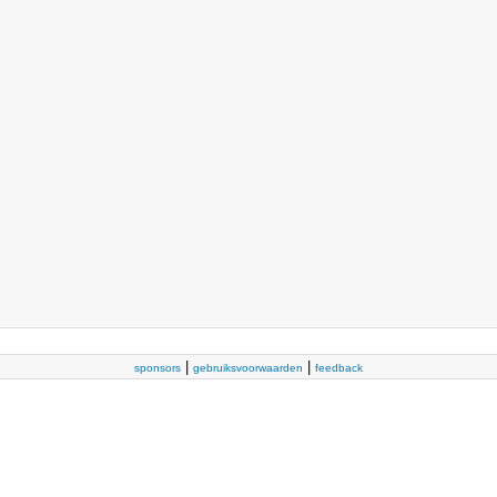
|
|
sponsors
gebruiksvoorwaarden
feedback