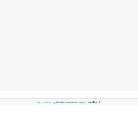
|
|
sponsors
gebruiksvoorwaarden
feedback