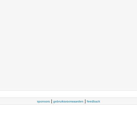
|
|
sponsors
gebruiksvoorwaarden
feedback