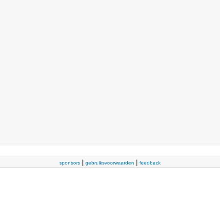
|
|
sponsors
gebruiksvoorwaarden
feedback