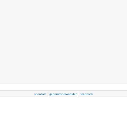
|
|
sponsors
gebruiksvoorwaarden
feedback