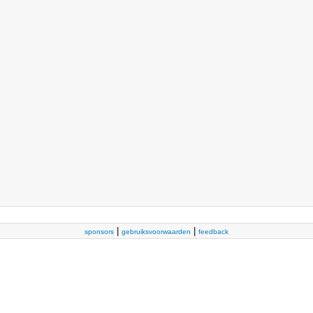
|
|
sponsors
gebruiksvoorwaarden
feedback