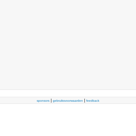
|
|
sponsors
gebruiksvoorwaarden
feedback