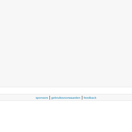
|
|
sponsors
gebruiksvoorwaarden
feedback