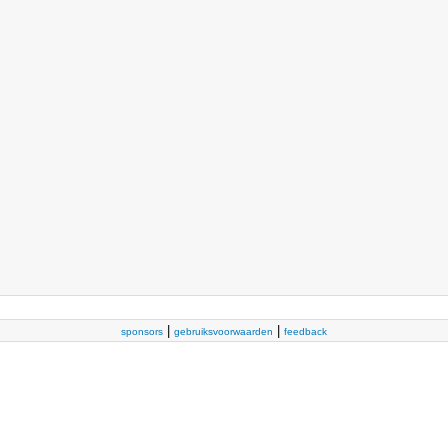
|
|
sponsors
gebruiksvoorwaarden
feedback