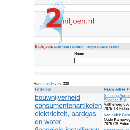
Bedrijven:
›
›
›
Nederland
Drenthe
Borger-Odoorn
Exloo
Naam
Aantal bedrijven: 338
Filter op:
Naam Adres Po
bouwnijverheid
Stichting Admin
Services B.V.
consumentenartikelen
Valtherweg 6 A
7875 TB Exloo
elektriciteit, aardgas
Van Kolck Behe
Oude Kampwe
en water
7875 CB Exloo
financiële instellingen