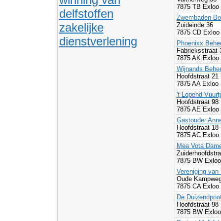
7875 TB Exloo
delfstoffen
Zwembaden Bor
zakelijke
Zuideinde 36
7875 CD Exloo
dienstverlening
Phoenixx Behee
Fabrieksstraat 
7875 AK Exloo
Wijnands Behee
Hoofdstraat 21
7875 AA Exloo 
't Lopend Vuurt
Hoofdstraat 98
7875 AE Exloo
Gastouder Ann
Hoofdstraat 18
7875 AC Exloo
Mea Vota Dam
Zuiderhoofdstra
7875 BW Exloo
Vereniging van 
Oude Kampwe
7875 CA Exloo
De Duizendpoo
Hoofdstraat 98
7875 BW Exloo