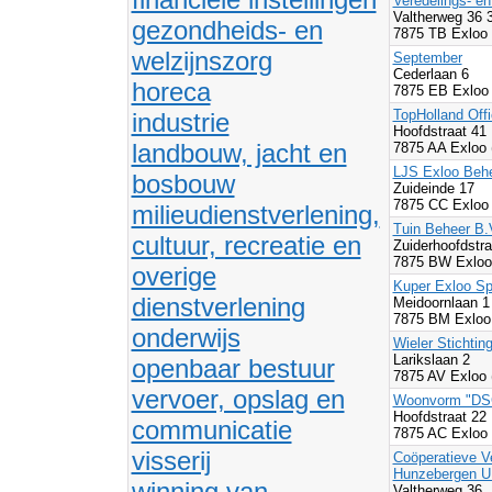
Veredelings- en
Valtherweg 36 
gezondheids- en
7875 TB Exloo
welzijnszorg
September
Cederlaan 6
horeca
7875 EB Exloo
TopHolland Offi
industrie
Hoofdstraat 41
landbouw, jacht en
7875 AA Exloo 
LJS Exloo Behe
bosbouw
Zuideinde 17
7875 CC Exloo
milieudienstverlening,
Tuin Beheer B.
cultuur, recreatie en
Zuiderhoofdstra
7875 BW Exloo
overige
Kuper Exloo Sp
dienstverlening
Meidoornlaan 
7875 BM Exloo
onderwijs
Wieler Stichtin
Larikslaan 2
openbaar bestuur
7875 AV Exloo 
vervoer, opslag en
Woonvorm "DS
Hoofdstraat 22
communicatie
7875 AC Exloo
visserij
Coöperatieve V
Hunzebergen U
winning van
Valtherweg 36