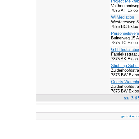
Project Melkfab
Valtherzandwe
7875 AH Exloo
WilMediation
Westeresweg 3
7875 BC Exloo
Personeelsvere
Buinerweg 15 
7875 TC Exloo
GTH Installatie
Fabrieksstraat 
7875 AK Exloo
Stichting Schu
Zuiderhoofdstr
7875 BW Exloo
Geerts Warenh
Zuiderhoofdstra
7875 BW Exloo
<<
3
4
gebruiksvoo