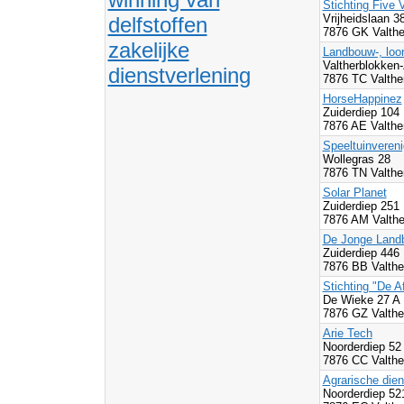
Stichting Five 
Vrijheidslaan 3
delfstoffen
7876 GK Valth
zakelijke
Landbouw-, loon
Valtherblokken-
dienstverlening
7876 TC Valth
HorseHappinez
Zuiderdiep 104
7876 AE Valth
Speeltuinvereni
Wollegras 28
7876 TN Valth
Solar Planet
Zuiderdiep 251
7876 AM Valth
De Jonge Land
Zuiderdiep 446
7876 BB Valth
Stichting "De A
De Wieke 27 A
7876 GZ Valth
Arie Tech
Noorderdiep 52
7876 CC Valth
Agrarische die
Noorderdiep 5