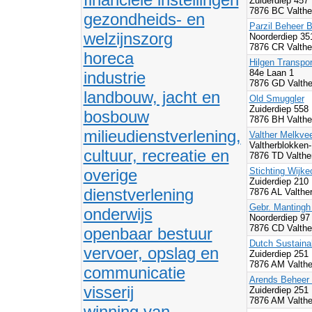
Zuiderdiep 457
7876 BC Valth
gezondheids- en
Parzil Beheer B
welzijnszorg
Noorderdiep 3
7876 CR Valth
horeca
Hilgen Transpor
84e Laan 1
industrie
7876 GD Valth
landbouw, jacht en
Old Smuggler
Zuiderdiep 558
bosbouw
7876 BH Valth
milieudienstverlening,
Valther Melkve
Valtherblokken
cultuur, recreatie en
7876 TD Valth
overige
Stichting Wijk
Zuiderdiep 210
dienstverlening
7876 AL Valthe
Gebr. Mantingh
onderwijs
Noorderdiep 97
7876 CD Valth
openbaar bestuur
Dutch Sustaina
vervoer, opslag en
Zuiderdiep 251
7876 AM Valth
communicatie
Arends Beheer 
visserij
Zuiderdiep 251
7876 AM Valth
winning van