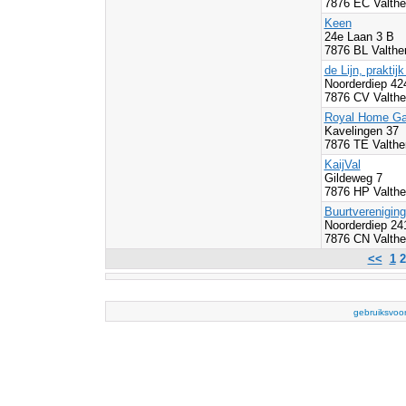
7876 EC Valth
Keen
24e Laan 3 B
7876 BL Valthe
de Lijn, praktij
Noorderdiep 4
7876 CV Valth
Royal Home Ga
Kavelingen 37
7876 TE Valth
KaijVal
Gildeweg 7
7876 HP Valth
Buurtverenigin
Noorderdiep 24
7876 CN Valth
<<
1
gebruiksvoo