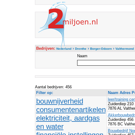
Bedrijven:
›
›
›
Nederland
Drenthe
Borger-Odoorn
Valthermond
Naam
Aantal bedrijven: 456
Filter op:
Naam Adres Po
bouwnijverheid
leer/training ce
Zuiderdiep 210
consumentenartikelen
7876 AL Valthe
Akkerbouwbedri
elektriciteit, aardgas
Zuiderdiep 456
7876 BC Valth
en water
Bouwbedrijf No
financiële instellingen