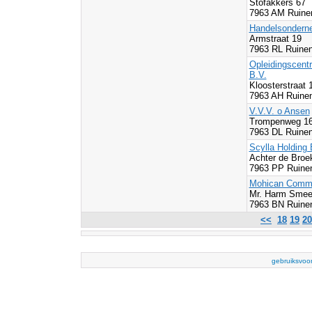
Stofakkers 67
7963 AM Ruine
Handelsondern
Armstraat 19
7963 RL Ruine
Opleidingscent
B.V.
Kloosterstraat
7963 AH Ruine
V.V.V. o Ansen
Trompenweg 1
7963 DL Ruine
Scylla Holding 
Achter de Bro
7963 PP Ruine
Mohican Commu
Mr. Harm Smee
7963 BN Ruine
<<
18
19
20
gebruiksvoo