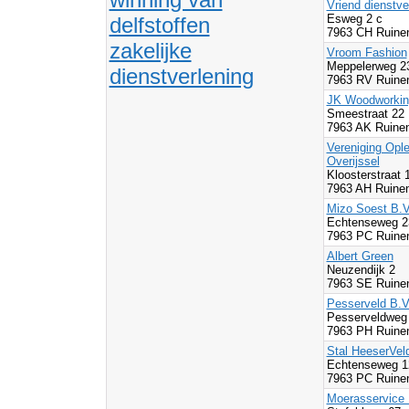
Vriend dienstve
Esweg 2 c
delfstoffen
7963 CH Ruine
zakelijke
Vroom Fashion
Meppelerweg 2
dienstverlening
7963 RV Ruine
JK Woodworkin
Smeestraat 22
7963 AK Ruine
Vereniging Opl
Overijssel
Kloosterstraat 
7963 AH Ruine
Mizo Soest B.V
Echtenseweg 2
7963 PC Ruine
Albert Green
Neuzendijk 2
7963 SE Ruine
Pesserveld B.V
Pesserveldweg
7963 PH Ruine
Stal HeeserVel
Echtenseweg 1
7963 PC Ruine
Moerasservice 