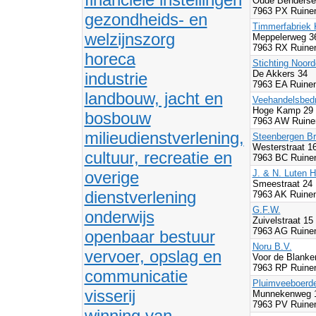
Oude Benderse
7963 PX Ruine
gezondheids- en
Timmerfabriek 
welzijnszorg
Meppelerweg 3
7963 RX Ruine
horeca
Stichting Noord
De Akkers 34
industrie
7963 EA Ruine
landbouw, jacht en
Veehandelsbedr
Hoge Kamp 29
bosbouw
7963 AW Ruine
milieudienstverlening,
Steenbergen Br
Westerstraat 1
cultuur, recreatie en
7963 BC Ruine
overige
J. & N. Luten H
Smeestraat 24
dienstverlening
7963 AK Ruine
G.F.W.
onderwijs
Zuivelstraat 15
7963 AG Ruine
openbaar bestuur
Noru B.V.
vervoer, opslag en
Voor de Blank
7963 RP Ruine
communicatie
Pluimveeboerde
visserij
Munnekenweg 
7963 PV Ruine
winning van