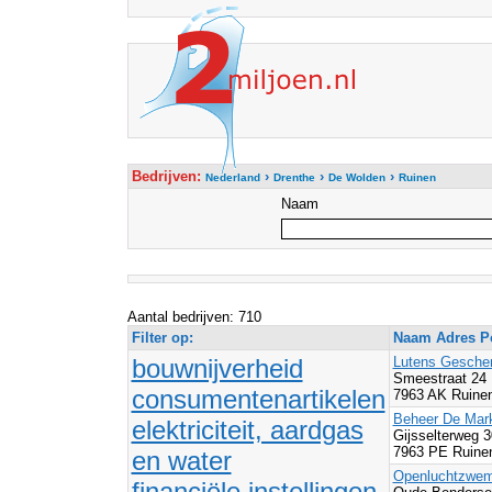
Bedrijven:
›
›
›
Nederland
Drenthe
De Wolden
Ruinen
Naam
Aantal bedrijven: 710
Filter op:
Naam Adres Po
bouwnijverheid
Lutens Gesche
Smeestraat 24
consumentenartikelen
7963 AK Ruine
Beheer De Mark
elektriciteit, aardgas
Gijsselterweg 
7963 PE Ruine
en water
Openluchtzwem
financiële instellingen