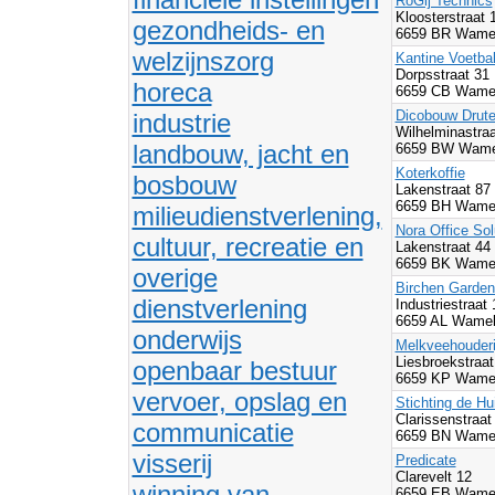
RoGij Technics
Kloosterstraat 
gezondheids- en
6659 BR Wamel
welzijnszorg
Kantine Voetbal
Dorpsstraat 31
horeca
6659 CB Wamel
Dicobouw Drute
industrie
Wilhelminastraa
landbouw, jacht en
6659 BW Wamel
Koterkoffie
bosbouw
Lakenstraat 87
6659 BH Wamel
milieudienstverlening,
Nora Office Sol
cultuur, recreatie en
Lakenstraat 44
6659 BK Wamel
overige
Birchen Garde
dienstverlening
Industriestraat
6659 AL Wamel
onderwijs
Melkveehouderi
Liesbroekstraat
openbaar bestuur
6659 KP Wamel
vervoer, opslag en
Stichting de H
Clarissenstraat
communicatie
6659 BN Wamel
visserij
Predicate
Clarevelt 12
winning van
6659 EB Wamel