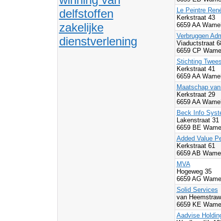
Le Peintre Ren
delfstoffen
Kerkstraat 43
zakelijke
6659 AA Wamel
Verbruggen Admi
dienstverlening
Viaductstraat 6
6659 CP Wamel
Stichting Twee
Kerkstraat 41
6659 AA Wamel
Maatschap van
Kerkstraat 29
6659 AA Wamel
Beck Info Sys
Lakenstraat 31
6659 BE Wamel
Added Value P
Kerkstraat 61
6659 AB Wamel
MVA
Hogeweg 35
6659 AG Wamel
Solid Services
van Heemstraw
6659 KE Wamel
Aadvise Holdin