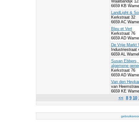
Waalbandijk 1
6659 KB Wamel
LandLight & So
Kerkstraat 32
6659 AC Wamel
Bleu et Vert
Kerkstraat 76
6659 AD Wamel
De Vrije Markt
Industriestraat 
6659 AL Wamel
Susan Ebbers, a
algemene gene
Kerkstraat 76
6659 AD Wamel
Van den Heyka
van Heemstraw
6659 KE Wamel
<<
8
9
10
gebruiksvoo