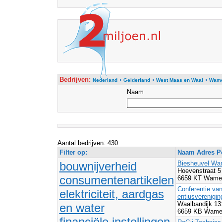
Bedrijven:
›
›
›
Nederland
Gelderland
West Maas en Waal
Wame
Naam
Aantal bedrijven: 430
Filter op:
Naam Adres Po
bouwnijverheid
Biesheuvel Wa
Hoevenstraat 5
consumentenartikelen
6659 KT Wamel
Conferentie va
elektriciteit, aardgas
entiusverenigin
Waalbandijk 1
en water
6659 KB Wamel
financiële instellingen