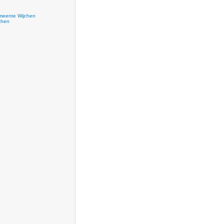
eente Wijchen
chen