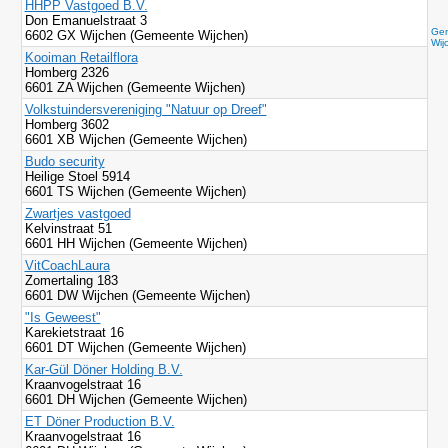
HHPP Vastgoed B.V.
Don Emanuelstraat 3
Gem
6602 GX Wijchen (Gemeente Wijchen)
Wij
Kooiman Retailflora
Homberg 2326
6601 ZA Wijchen (Gemeente Wijchen)
Volkstuindersvereniging "Natuur op Dreef"
Homberg 3602
6601 XB Wijchen (Gemeente Wijchen)
Budo security
Heilige Stoel 5914
6601 TS Wijchen (Gemeente Wijchen)
Zwartjes vastgoed
Kelvinstraat 51
6601 HH Wijchen (Gemeente Wijchen)
VitCoachLaura
Zomertaling 183
6601 DW Wijchen (Gemeente Wijchen)
"Is Geweest"
Karekietstraat 16
6601 DT Wijchen (Gemeente Wijchen)
Kar-Gül Döner Holding B.V.
Kraanvogelstraat 16
6601 DH Wijchen (Gemeente Wijchen)
ET Döner Production B.V.
Kraanvogelstraat 16