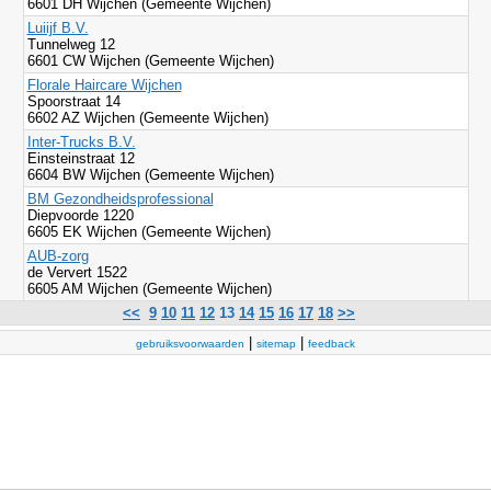
6601 DH Wijchen (Gemeente Wijchen)
Luiijf B.V.
Tunnelweg 12
6601 CW Wijchen (Gemeente Wijchen)
Florale Haircare Wijchen
Spoorstraat 14
6602 AZ Wijchen (Gemeente Wijchen)
Inter-Trucks B.V.
Einsteinstraat 12
6604 BW Wijchen (Gemeente Wijchen)
BM Gezondheidsprofessional
Diepvoorde 1220
6605 EK Wijchen (Gemeente Wijchen)
AUB-zorg
de Ververt 1522
6605 AM Wijchen (Gemeente Wijchen)
<<
9
10
11
12
13
14
15
16
17
18
>>
|
|
gebruiksvoorwaarden
sitemap
feedback