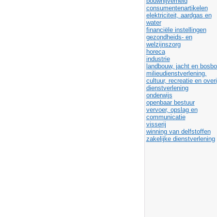
bouwnijverheid
consumentenartikelen
elektriciteit, aardgas en
water
financiële instellingen
gezondheids- en
welzijnszorg
horeca
industrie
landbouw, jacht en bosb
milieudienstverlening,
cultuur, recreatie en over
dienstverlening
onderwijs
openbaar bestuur
vervoer, opslag en
communicatie
visserij
winning van delfstoffen
zakelijke dienstverlening