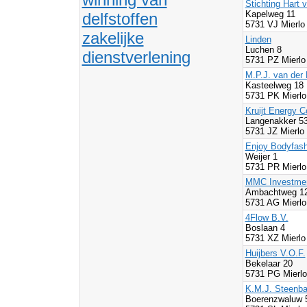
Stichting Hart v
Kapelweg 11
delfstoffen
5731 VJ Mierlo
zakelijke
Linden
Luchen 8
dienstverlening
5731 PZ Mierlo
M.P.J. van der
Kasteelweg 18
5731 PK Mierlo
Kruijt Energy 
Langenakker 5
5731 JZ Mierlo
Enjoy Bodyfash
Weijer 1
5731 PR Mierlo
MMC Investmen
Ambachtweg 1
5731 AG Mierlo
4Flow B.V.
Boslaan 4
5731 XZ Mierlo
Huijbers V.O.F.
Bekelaar 20
5731 PG Mierlo
K.M.J. Steenb
Boerenzwaluw