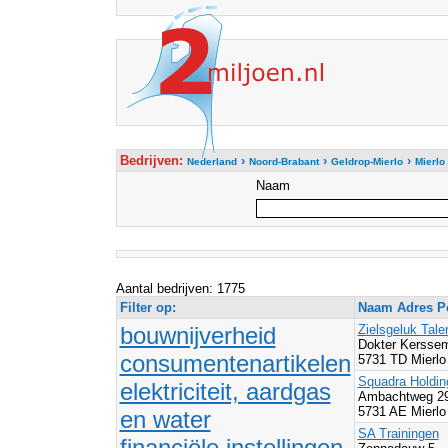
Bedrijven:
›
›
›
Nederland
Noord-Brabant
Geldrop-Mierlo
Mierlo
Naam
Aantal bedrijven: 1775
Filter op:
Naam Adres Po
bouwnijverheid
Zielsgeluk Tal
Dokter Kerssem
consumentenartikelen
5731 TD Mierlo
Squadra Holdin
elektriciteit, aardgas
Ambachtweg 2
5731 AE Mierlo
en water
SA Trainingen
financiële instellingen