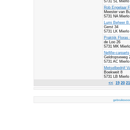
5731 SL Mierlo
Rob Engelaar F
Meester van Bu
5731 NA Mierlo
Lumi Beheer B.
Gerst 34
5731 LK Mierlo
Praktijk Floras
de Loo 26
5731 MK Mierlo
NeMie-carparts
Geldropseweg 
5731 AC Mierlo
Metselbedrijf V
Boekweit 8
5731 LB Mierlo
<<
19
20
21
gebruiksvoo