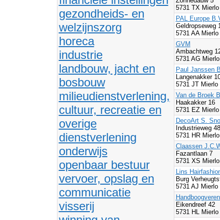
Zonnedauw 5
5731 TX Mierlo
gezondheids- en
PAL Europe B.
welzijnszorg
Geldropseweg 
5731 AA Mierlo
horeca
GVM
Ambachtweg 1
industrie
5731 AG Mierlo
landbouw, jacht en
Paul Janssen B
Langenakker 1
bosbouw
5731 JT Mierlo
milieudienstverlening,
Van de Broek B
Haakakker 16
cultuur, recreatie en
5731 EZ Mierlo
overige
DecoArt S. Sn
Industrieweg 
dienstverlening
5731 HR Mierlo
Claassen J.C.W
onderwijs
Fazantlaan 7
5731 XS Mierlo
openbaar bestuur
Lins Hairfashio
vervoer, opslag en
Burg Verheugts
5731 AJ Mierlo
communicatie
Handboogvereni
visserij
Eikendreef 42
5731 HL Mierlo
winning van