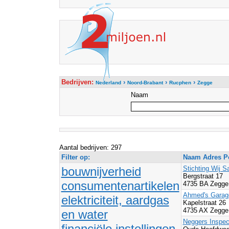
Bedrijven:
›
›
›
Nederland
Noord-Brabant
Rucphen
Zegge
Naam
Aantal bedrijven: 297
Filter op:
Naam Adres Po
bouwnijverheid
Stichting Wij 
Bergstraat 17
consumentenartikelen
4735 BA Zegge
Ahmed's Garage
elektriciteit, aardgas
Kapelstraat 26
4735 AX Zegge
en water
Neggers Inspec
financiële instellingen