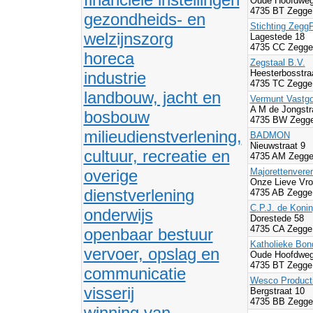
Oude Hoofdweg
4735 BT Zegge
gezondheids- en
Stichting Zegg
welzijnszorg
Lagestede 18
4735 CC Zegge
horeca
Zegstaal B.V.
Heesterbosstra
industrie
4735 TC Zegge
landbouw, jacht en
Vermunt Vastg
A M de Jongstr
bosbouw
4735 BW Zegge
milieudienstverlening,
BADMON
Nieuwstraat 9
cultuur, recreatie en
4735 AM Zegge
overige
Majorettenveren
Onze Lieve Vro
dienstverlening
4735 AB Zegge
C.P.J. de Konin
onderwijs
Dorestede 58
4735 CA Zegge
openbaar bestuur
Katholieke Bon
vervoer, opslag en
Oude Hoofdwe
4735 BT Zegge
communicatie
Wesco Product
visserij
Bergstraat 10
4735 BB Zegge
winning van