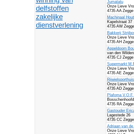
Jumatatu
Onze Lieve Vro
delfstoffen
4735 AA Zegge
zakelijke
Machinaal Hout
Kapelstraat 37
dienstverlening
4735 AW Zegge
Bakkerij Strijbo
Onze Lieve Vr
4735 AH Zegge
Appeldoorn Bo
van den Wilden
4735 CJ Zegge
Supermarkt M.
Onze Lieve Vro
4735 AE Zegge
Rijwielsporthui
Onze Lieve Vro
4735 AD Zegge
Plafoma V.O.F.
Bosschenhoof
4735 RA Zegge
Gastouder Eric
Lagestede 26
4735 CC Zegge
Adriaan van de
Onze Lieve Vr