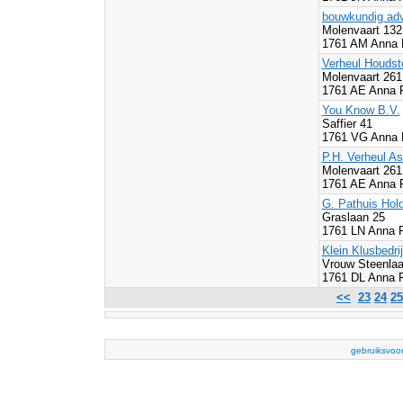
bouwkundig adv
Molenvaart 13
1761 AM Anna 
Verheul Houdst
Molenvaart 261
1761 AE Anna 
You Know B.V.
Saffier 41
1761 VG Anna 
P.H. Verheul As
Molenvaart 261
1761 AE Anna 
G. Pathuis Hold
Graslaan 25
1761 LN Anna 
Klein Klusbedri
Vrouw Steenlaa
1761 DL Anna 
<<
23
24
25
gebruiksvoo