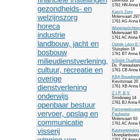
Berkhout 16
1761 HN Anna 
gezondheids- en
Karo's Zorg
welzijnszorg
Molenvaart 29
1761 AG Anna 
horeca
Woningstichtin
Molenvaart 93
industrie
1761 AC Anna 
landbouw, jacht en
Optiek Léon B.
Sluisplein 18
bosbouw
1761 BT Anna 
milieudienstverlening,
InSight Qualita
Ds. Pareaulaan
cultuur, recreatie en
1761 CB Anna 
overige
KBA Bouwbegel
Kievitstraat 20
dienstverlening
1761 XB Anna 
Z.I.P. B.V.
onderwijs
Smidsweg 14
1761 BJ Anna 
openbaar bestuur
Personeelsvere
vervoer, opslag en
Paulowna
Molenvaart 93
communicatie
1761 AC Anna 
visserij
Koorvereniging
Uiverplantsoen
winning van
1761 ZX Anna 