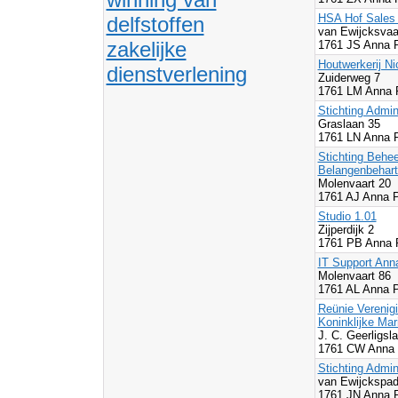
HSA Hof Sales
delfstoffen
van Ewijcksvaa
zakelijke
1761 JS Anna 
Houtwerkerij Ni
dienstverlening
Zuiderweg 7
1761 LM Anna 
Stichting Admin
Graslaan 35
1761 LN Anna 
Stichting Behe
Belangenbehart
Molenvaart 20
1761 AJ Anna 
Studio 1.01
Zijperdijk 2
1761 PB Anna 
IT Support Ann
Molenvaart 86
1761 AL Anna 
Reünie Verenig
Koninklijke Mar
J. C. Geerligsl
1761 CW Anna 
Stichting Admi
van Ewijckspad
1761 JN Anna 