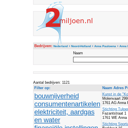
Bedrijven:
›
›
›
Nederland
Noord-Holland
Anna Paulowna
Anna 
Naam
Aantal bedrijven: 1121
Filter op:
Naam Adres Po
bouwnijverheid
Kunst in de "K
Molenvaart 299
consumentenartikelen
1761 AG Anna 
Stichting Tulpe
elektriciteit, aardgas
Fazantstraat 1
1761 WE Anna 
en water
Stichting Spor
financiële instellingen