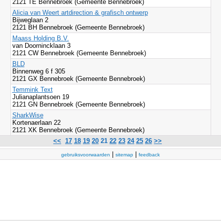
2121 TE Bennebroek (Gemeente Bennebroek)
Alicia van Weert artdirection & grafisch ontwerp
Bijweglaan 2
2121 BH Bennebroek (Gemeente Bennebroek)
Maass Holding B.V.
van Doornincklaan 3
2121 CW Bennebroek (Gemeente Bennebroek)
BLD
Binnenweg 6 f 305
2121 GX Bennebroek (Gemeente Bennebroek)
Temmink Text
Julianaplantsoen 19
2121 GN Bennebroek (Gemeente Bennebroek)
SharkWise
Kortenaerlaan 22
2121 XK Bennebroek (Gemeente Bennebroek)
<<
17
18
19
20
21
22
23
24
25
26
>>
|
|
gebruiksvoorwaarden
sitemap
feedback