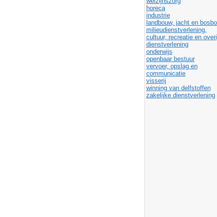
welzijnszorg
horeca
industrie
landbouw, jacht en bosb
milieudienstverlening,
cultuur, recreatie en over
dienstverlening
onderwijs
openbaar bestuur
vervoer, opslag en
communicatie
visserij
winning van delfstoffen
zakelijke dienstverlening