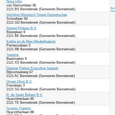
Nova Infra
van Ittersumlaan 36
Ben
2121 BS Bennebroek (Gemeente Bennebroek)
Gem
Stichting Historisch Toneel Genootschap
Schoollaan 59
2121 GD Bennebroek (Gemeente Bennebroek)
Roland Philippo B.V.
Bijweglaan 9
2121 BE Bennebroek (Gemeente Bennebroek)
Kokke en du Rieu Meubelmakers
Parnassialaan 3
2121 RB Bennebroek (Gemeente Bennebroek)
Tajedine
Beatrixplein 9
2121 XS Bennebroek (Gemeente Bennebroek)
Dagmar Potters Executive Support
Rijksstraatweg 67
2121 AC Bennebroek (Gemeente Bennebroek)
Ocean Drive B.V.
Fresialaan 3
2121 SG Bennebroek (Gemeente Bennebroek)
R. de Swart Beheer B.V.
Hyacinthenlaan 90
2121 TE Bennebroek (Gemeente Bennebroek)
Scorpio Training
Hyacinthenlaan 88