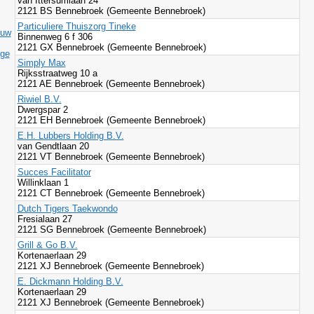
van Ittersumlaan 24
2121 BS Bennebroek (Gemeente Bennebroek)
Particuliere Thuiszorg Tineke
ouw
Binnenweg 6 f 306
2121 GX Bennebroek (Gemeente Bennebroek)
ige
Simply Max
Rijksstraatweg 10 a
2121 AE Bennebroek (Gemeente Bennebroek)
Riwiel B.V.
Dwergspar 2
2121 EH Bennebroek (Gemeente Bennebroek)
E.H. Lubbers Holding B.V.
van Gendtlaan 20
2121 VT Bennebroek (Gemeente Bennebroek)
Succes Facilitator
Willinklaan 1
2121 CT Bennebroek (Gemeente Bennebroek)
Dutch Tigers Taekwondo
Fresialaan 27
2121 SG Bennebroek (Gemeente Bennebroek)
Grill & Go B.V.
Kortenaerlaan 29
2121 XJ Bennebroek (Gemeente Bennebroek)
E. Dickmann Holding B.V.
Kortenaerlaan 29
2121 XJ Bennebroek (Gemeente Bennebroek)