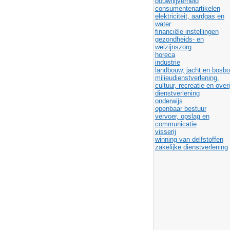
bouwnijverheid
consumentenartikelen
elektriciteit, aardgas en
water
financiële instellingen
gezondheids- en
welzijnszorg
horeca
industrie
landbouw, jacht en bosb
milieudienstverlening,
cultuur, recreatie en over
dienstverlening
onderwijs
openbaar bestuur
vervoer, opslag en
communicatie
visserij
winning van delfstoffen
zakelijke dienstverlening