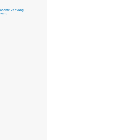
eente Zeevang
evang