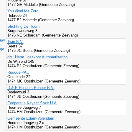
Middelie 57
1472 GR Middelie (Gemeente Zeevang)
You @nd Me Zorg
Hobrede 24
1477 EJ Hobrede (Gemeente Zeevang)
Stichting De Hoorn
Burgerwoudweg 3
1476 NE Schardam (Gemeente Zeevang)
ouw
Twin B.V.
Beets 37
ige
1475 JC Beets (Gemeente Zeevang)
drs. Harm Losekoot Automatisering
De Wijzend 145
1474 PJ Oosthuizen (Gemeente Zeevang)
Ruscus-PAC
Oosteinde 27
1474 MC Oosthuizen (Gemeente Zeevang)
D & B Rijnders Beheer B.V.
Doelewoud 3
1474 JB Oosthuizen (Gemeente Zeevang)
Coöperatie Keyser Söze U.A.
Hoornse Jaagweg 7
1474 HM Oosthuizen (Gemeente Zeevang)
Gemeente Edam-Volendam
Hoornse Jaagweg 2 a
1474 HM Oosthuizen (Gemeente Zeevang)