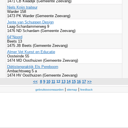
1471 CB Kwadijk (Gemeente Zeevang)
Niels Knijn traiteur
Warder 158
1473 PK Warder (Gemeente Zeevang)
Jente van Schuppen Design
Laag-Schardammerweg 9
1476 ND Schardam (Gemeente Zeevang)
64°Noord
Beets 13
1475 JB Beets (Gemeente Zeevang)
Almer Vet Kunst en Educatie
Oosteinde 55
1474 MD Oosthuizen (Gemeente Zeevang)
Diëtistenpraktijk Els Pereboom
Ambachtsweg 5 a
1474 HV Oosthuizen (Gemeente Zeevang)
<<
8
9
10
11
12
13
14
15
16
17
>>
|
|
gebruiksvoorwaarden
sitemap
feedback