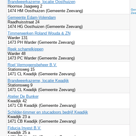
Brandweerkazerne, locatie Oosthuizen
Hoornse Jaagweg 2
Gem
1474 HM Oosthuizen (Gemeente Zeevang)
Ze
Gemeente Edam-Volendam
Raadhuisstraat 24
1474 HG Oosthuizen (Gemeente Zeevang)
Timmerwerken Roland Wouda & ZN
Warder 131
1473 PH Warder (Gemeente Zeevang)
Reek scharrelkippen
Warder 48
1473 PC Warder (Gemeente Zeevang)
Roel Vermogensbeheer B.V.
Stationsweg 15
1471 CL Kwadijk (Gemeente Zeevang)
Brandweerkazerne, locatie Kwadijk
Stationsweg 9
1471 CL Kwadijk (Gemeente Zeevang)
Atelier De Bunker
Kwadijk 42
1471 CB Kwadijk (Gemeente Zeevang)
Schilder-timmer en stucadoors bedrijf Kwadijk
Kwadijk 23 a
1471 CB Kwadijk (Gemeente Zeevang)
Fiducia Invest B.V.
Kwadijk 25 a