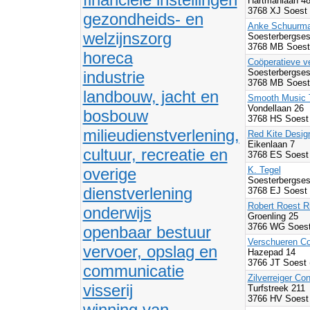
Hartmanlaan 4
3768 XJ Soest
gezondheids- en
Anke Schuurm
welzijnszorg
Soesterbergses
3768 MB Soest
horeca
Coöperatieve v
Soesterbergses
industrie
3768 MB Soest
landbouw, jacht en
Smooth Music T
Vondellaan 26
bosbouw
3768 HS Soest
milieudienstverlening,
Red Kite Desig
Eikenlaan 7
cultuur, recreatie en
3768 ES Soest
overige
K. Tegel
Soesterbergses
dienstverlening
3768 EJ Soest
Robert Roest Ri
onderwijs
Groenling 25
3766 WG Soest
openbaar bestuur
Verschueren C
vervoer, opslag en
Hazepad 14
3766 JT Soest
communicatie
Zilverreiger Co
visserij
Turfstreek 211
3766 HV Soest
winning van