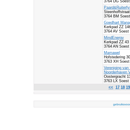
3764 DG Soest
Paard&Ruiterfy
Steenhoffstraat
3764 BM Soest
Goedhart Manag
Kerkpad ZZ 14
3764 AV Soest
MindEnergy
Kerkpad ZZ 43
3764 AN Soest
Mamawel
Hofstedering 3
3763 XH Soest
Vereniging van
Noorderhaven V
Oostergracht 1
3763 LX Soest
<<
17
18
19
gebruiksvoo