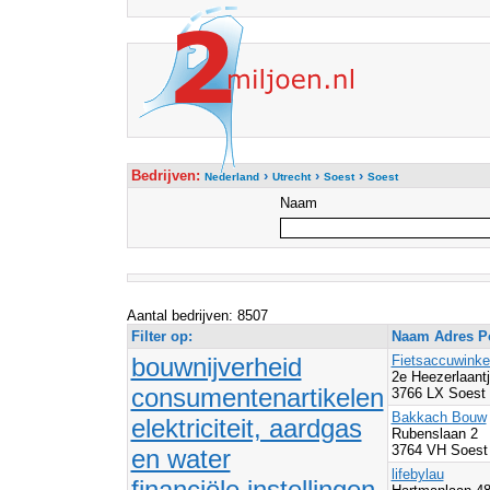
Bedrijven:
›
›
›
Nederland
Utrecht
Soest
Soest
Naam
Aantal bedrijven: 8507
Filter op:
Naam Adres Po
bouwnijverheid
Fietsaccuwinke
2e Heezerlaantj
consumentenartikelen
3766 LX Soest
Bakkach Bouw
elektriciteit, aardgas
Rubenslaan 2
3764 VH Soest
en water
lifebylau
financiële instellingen