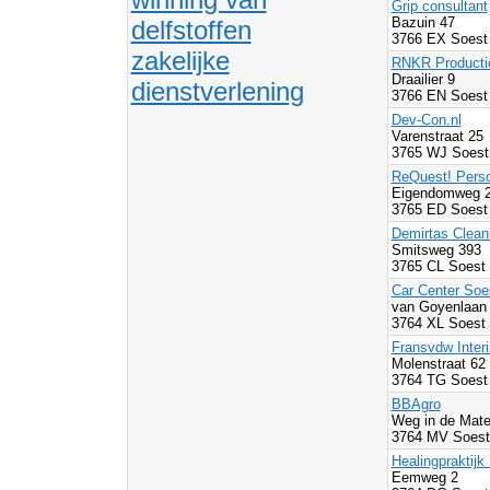
Grip consultant
Bazuin 47
delfstoffen
3766 EX Soest
zakelijke
RNKR Producti
Draailier 9
dienstverlening
3766 EN Soest
Dev-Con.nl
Varenstraat 25
3765 WJ Soest
ReQuest! Perso
Eigendomweg 2
3765 ED Soest
Demirtas Clean
Smitsweg 393
3765 CL Soest
Car Center Soe
van Goyenlaan
3764 XL Soest
Fransvdw Inter
Molenstraat 62
3764 TG Soest
BBAgro
Weg in de Mate
3764 MV Soest
Healingpraktijk 
Eemweg 2