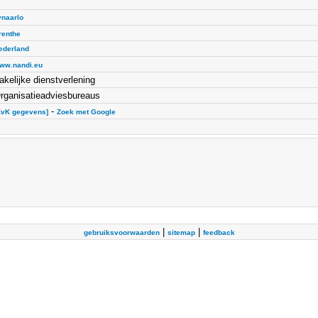
ynaarlo
renthe
ederland
ww.nandi.eu
akelijke dienstverlening
rganisatieadviesbureaus
-
KvK gegevens]
Zoek met Google
|
|
gebruiksvoorwaarden
sitemap
feedback