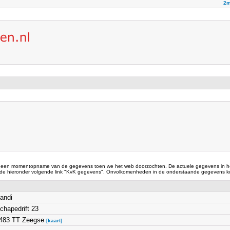
2m
 een momentopname van de gegevens toen we het web doorzochten. De actuele gegevens in he
 de hieronder volgende link "KvK gegevens". Onvolkomenheden in de onderstaande gegevens ku
andi
chapedrift 23
483 TT Zeegse
[kaart]