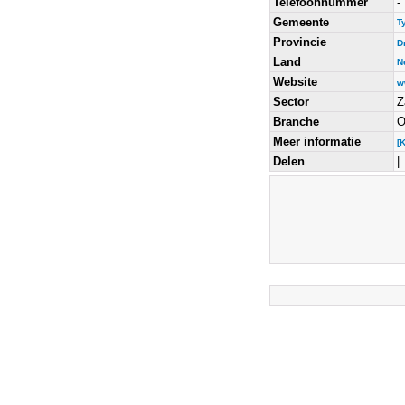
Telefoonnummer
-
Gemeente
T
Provincie
D
Land
N
Website
w
Sector
Z
Branche
O
Meer informatie
[
Delen
|