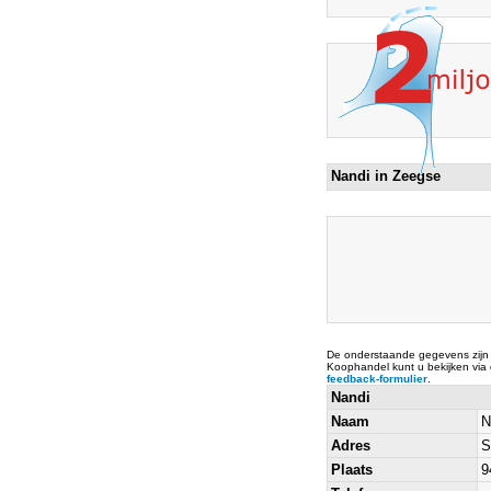
Nandi in Zeegse
De onderstaande gegevens zijn
Koophandel kunt u bekijken via
feedback-formulier
.
Nandi
Naam
N
Adres
S
Plaats
9