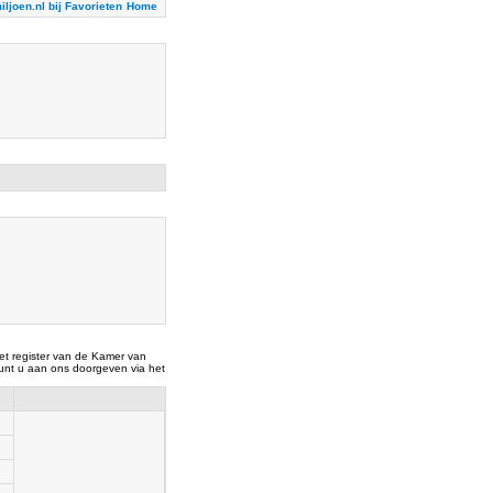
iljoen.nl bij Favorieten
Home
t register van de Kamer van
nt u aan ons doorgeven via het