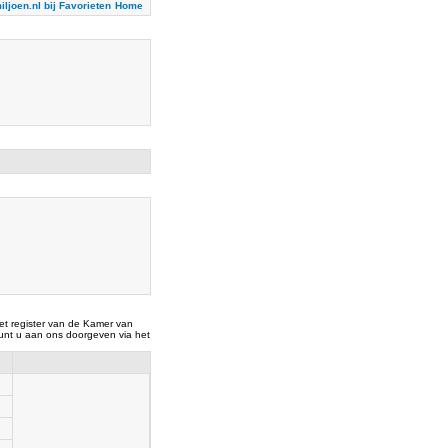
iljoen.nl bij Favorieten
Home
t register van de Kamer van
nt u aan ons doorgeven via het