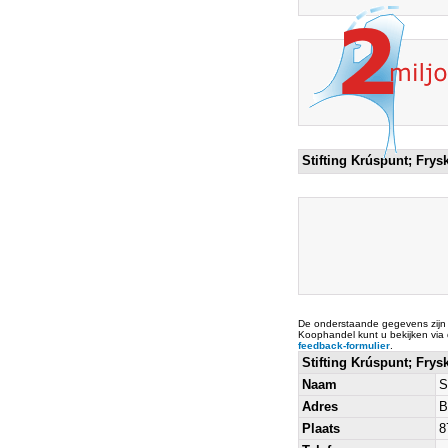
Stifting Krúspunt; Fry
De onderstaande gegevens zijn
Koophandel kunt u bekijken via
feedback-formulier
.
Stifting Krúspunt; Fr
Naam
S
Adres
B
Plaats
8