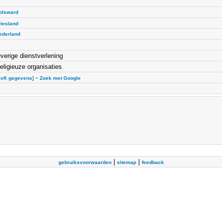
olsward
riesland
ederland
verige dienstverlening
eligieuze organisaties
-
KvK gegevens]
Zoek met Google
|
|
gebruiksvoorwaarden
sitemap
feedback