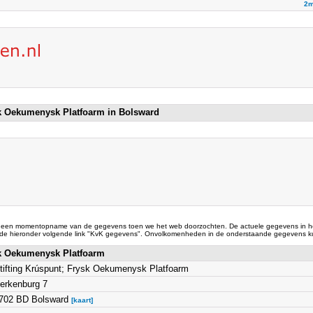
2m
sk Oekumenysk Platfoarm in Bolsward
 een momentopname van de gegevens toen we het web doorzochten. De actuele gegevens in he
 de hieronder volgende link "KvK gegevens". Onvolkomenheden in de onderstaande gegevens ku
ysk Oekumenysk Platfoarm
tifting Krúspunt; Frysk Oekumenysk Platfoarm
erkenburg 7
702 BD Bolsward
[kaart]