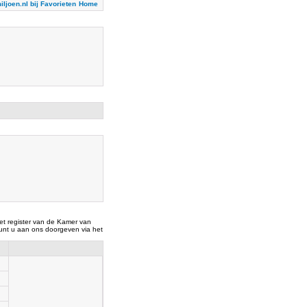
iljoen.nl bij Favorieten
Home
t register van de Kamer van
nt u aan ons doorgeven via het