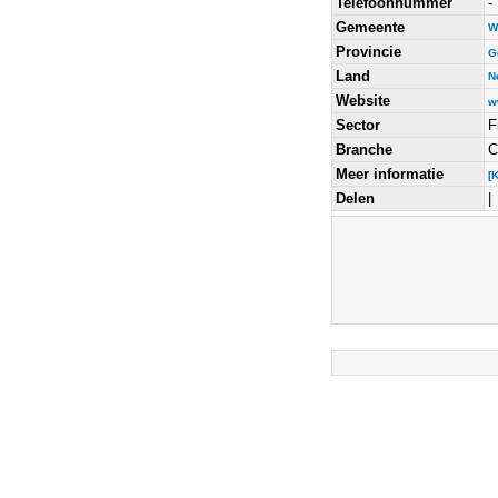
Telefoonnummer
-
Gemeente
W
Provincie
G
Land
N
Website
w
Sector
F
Branche
C
Meer informatie
[
Delen
|