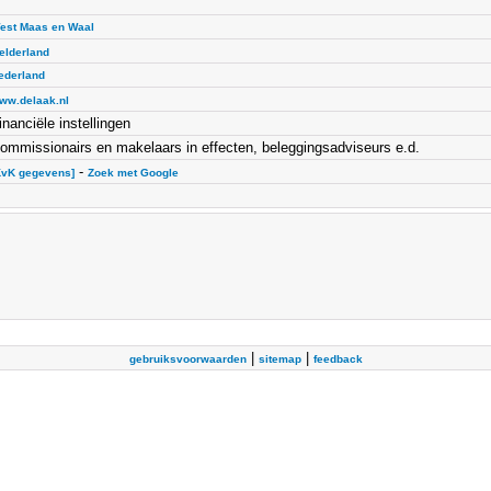
est Maas en Waal
elderland
ederland
ww.delaak.nl
inanciële instellingen
ommissionairs en makelaars in effecten, beleggingsadviseurs e.d.
-
KvK gegevens]
Zoek met Google
|
|
gebruiksvoorwaarden
sitemap
feedback