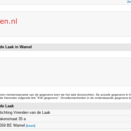
2m
 de Laak in Wamel
 een momentopname van de gegevens toen we het web doorzochten. De actuele gegevens in he
 de hieronder volgende link "KvK gegevens". Onvolkomenheden in de onderstaande gegevens ku
 de Laak
tichting Vrienden van de Laak
akenstraat 35 a
659 BE Wamel
[kaart]