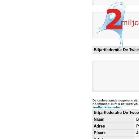
Biljartfederatie De Twe
De onderstaande gegevens zijn
Koophandel kunt u bekijken via
feedback-formulier
.
Biljartfederatie De Twe
Naam
B
Adres
P
Plaats
4