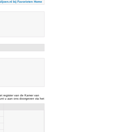
iljoen.nl bij Favorieten
Home
t register van de Kamer van
nt u aan ons doorgeven via het