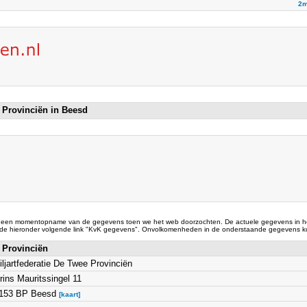
2m
e Provinciën in Beesd
 een momentopname van de gegevens toen we het web doorzochten. De actuele gegevens in he
 de hieronder volgende link "KvK gegevens". Onvolkomenheden in de onderstaande gegevens ku
e Provinciën
iljartfederatie De Twee Provinciën
rins Mauritssingel 11
153 BP Beesd
[kaart]