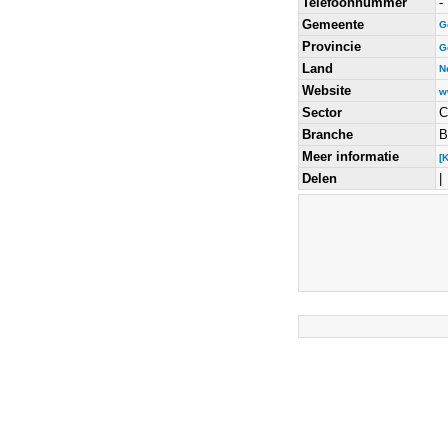
Telefoonnummer
-
Gemeente
G
Provincie
G
Land
N
Website
w
Sector
C
Branche
B
Meer informatie
[
Delen
|