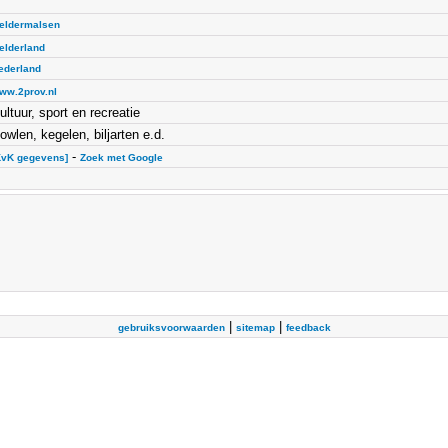
eldermalsen
elderland
ederland
ww.2prov.nl
ultuur, sport en recreatie
owlen, kegelen, biljarten e.d.
-
KvK gegevens]
Zoek met Google
|
|
gebruiksvoorwaarden
sitemap
feedback