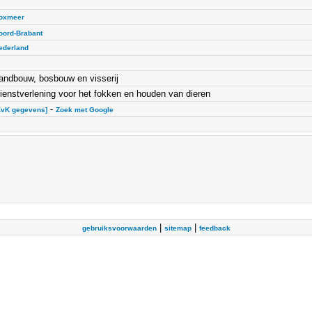
oxmeer
oord-Brabant
ederland
andbouw, bosbouw en visserij
ienstverlening voor het fokken en houden van dieren
-
KvK gegevens]
Zoek met Google
|
|
gebruiksvoorwaarden
sitemap
feedback