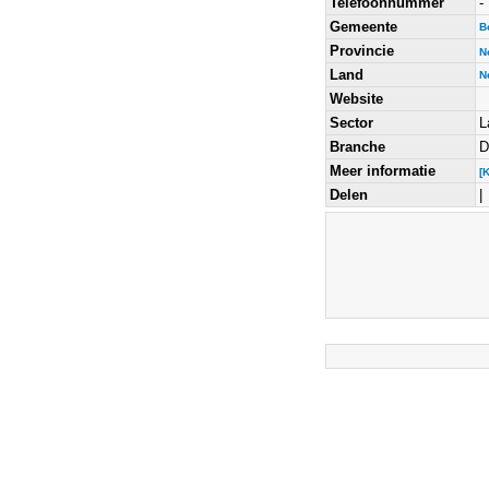
Telefoonnummer
-
Gemeente
B
Provincie
N
Land
N
Website
Sector
L
Branche
D
Meer informatie
[
Delen
|