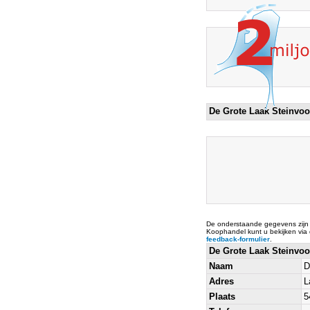
De Grote Laak Steinvoor
De onderstaande gegevens zijn
Koophandel kunt u bekijken via
feedback-formulier
.
De Grote Laak Steinvoo
Naam
D
Adres
L
Plaats
5