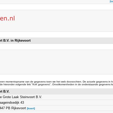
2m
t B.V. in Rijkevoort
 een momentopname van de gegevens toen we het web doorzochten. De actuele gegevens in he
 de hieronder volgende link "KvK gegevens". Onvolkomenheden in de onderstaande gegevens ku
rt B.V.
e Grote Laak Steinvoort B.V.
aageindsedijk 43
447 PB Rijkevoort
[kaart]