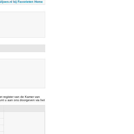
iljoen.nl bij Favorieten
Home
t register van de Kamer van
nt u aan ons doorgeven via het