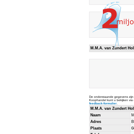
M.M.A. van Zundert Hol
De onderstaande gegevens zijn
Koophandel kunt u bekijken via
feedback-formulier
.
M.M.A. van Zundert Ho
Naam
M
Adres
B
Plaats
6