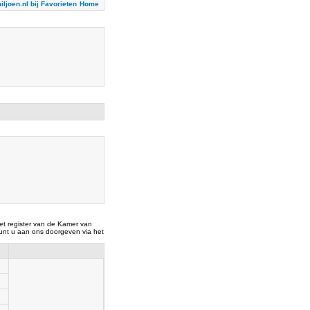
iljoen.nl bij Favorieten
Home
t register van de Kamer van
nt u aan ons doorgeven via het