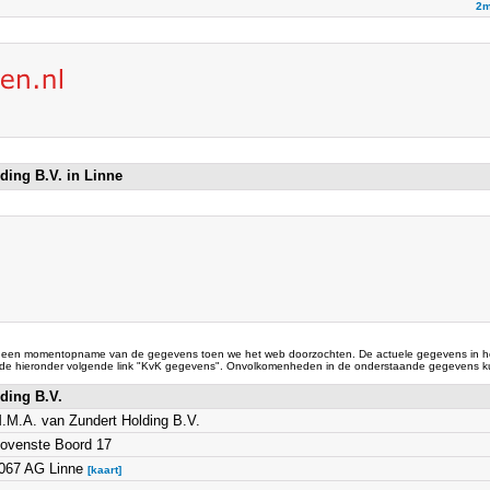
2m
ding B.V. in Linne
 een momentopname van de gegevens toen we het web doorzochten. De actuele gegevens in he
 de hieronder volgende link "KvK gegevens". Onvolkomenheden in de onderstaande gegevens ku
lding B.V.
.M.A. van Zundert Holding B.V.
ovenste Boord 17
067 AG Linne
[kaart]