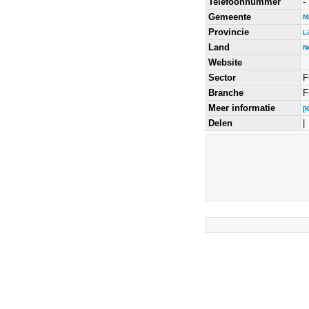
Telefoonnummer
-
Gemeente
M
Provincie
L
Land
N
Website
Sector
F
Branche
F
Meer informatie
[
Delen
|