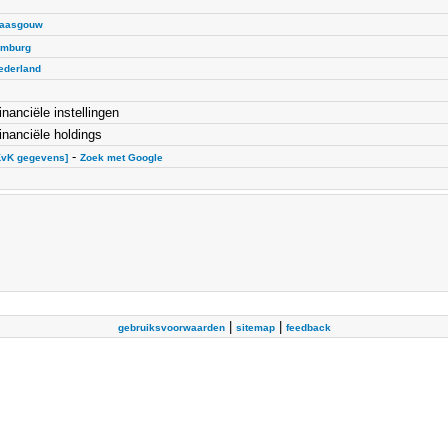
aasgouw
imburg
ederland
inanciële instellingen
inanciële holdings
-
KvK gegevens]
Zoek met Google
|
|
gebruiksvoorwaarden
sitemap
feedback