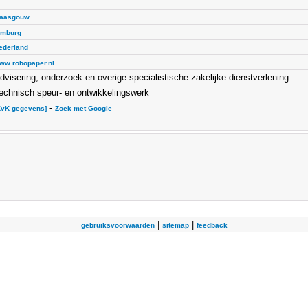
aasgouw
imburg
ederland
ww.robopaper.nl
dvisering, onderzoek en overige specialistische zakelijke dienstverlening
echnisch speur- en ontwikkelingswerk
-
KvK gegevens]
Zoek met Google
|
|
gebruiksvoorwaarden
sitemap
feedback