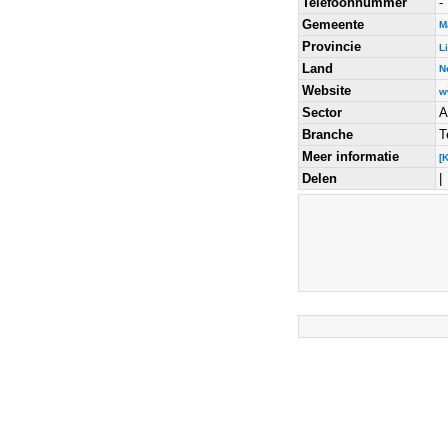
Telefoonnummer
-
Gemeente
M
Provincie
L
Land
N
Website
w
Sector
A
Branche
T
Meer informatie
[
Delen
|