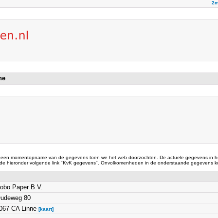
2m
nne
 een momentopname van de gegevens toen we het web doorzochten. De actuele gegevens in he
 de hieronder volgende link "KvK gegevens". Onvolkomenheden in de onderstaande gegevens ku
obo Paper B.V.
udeweg 80
067 CA Linne
[kaart]