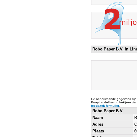
Robo Paper B.V. in Li
De onderstaande gegevens zijn
Koophandel kunt u bekijken via
feedback-formulier
.
Robo Paper B.V.
Naam
R
Adres
O
Plaats
6