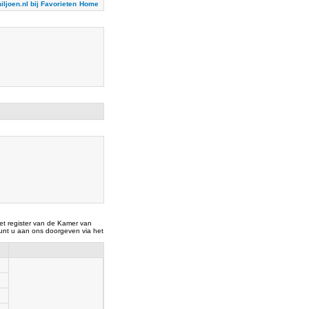
iljoen.nl bij Favorieten
Home
t register van de Kamer van
nt u aan ons doorgeven via het