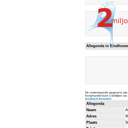
Allegonda in Eindhov
De onderstaande gegevens zijn
Koophandel kunt u bekijken via
feedback-formulier
.
Allegonda
Naam
A
Adres
W
Plaats
5