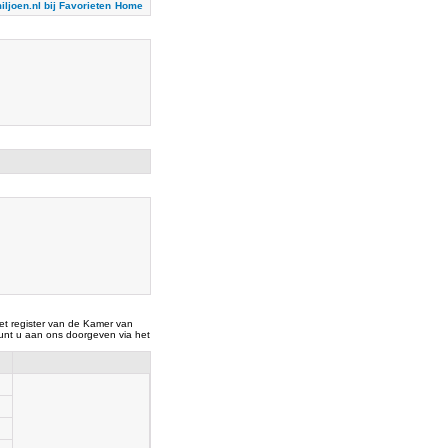
iljoen.nl bij Favorieten
Home
t register van de Kamer van
nt u aan ons doorgeven via het