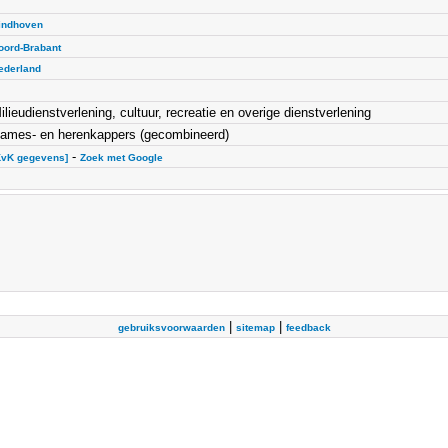
indhoven
oord-Brabant
ederland
ilieudienstverlening, cultuur, recreatie en overige dienstverlening
ames- en herenkappers (gecombineerd)
-
KvK gegevens]
Zoek met Google
|
|
gebruiksvoorwaarden
sitemap
feedback