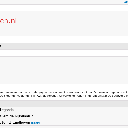
2m
en
 een momentopname van de gegevens toen we het web doorzochten. De actuele gegevens in he
 de hieronder volgende link "KvK gegevens". Onvolkomenheden in de onderstaande gegevens ku
llegonda
illem de Rijkelaan 7
616 HZ Eindhoven
[kaart]