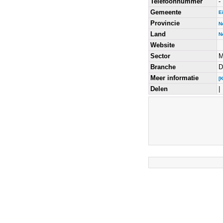
Telefoonnummer
-
Gemeente
E
Provincie
N
Land
N
Website
Sector
M
Branche
D
Meer informatie
[
Delen
|