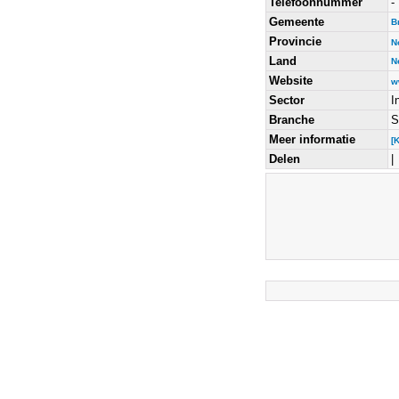
Telefoonnummer
-
Gemeente
B
Provincie
N
Land
N
Website
w
Sector
I
Branche
S
Meer informatie
[
Delen
|