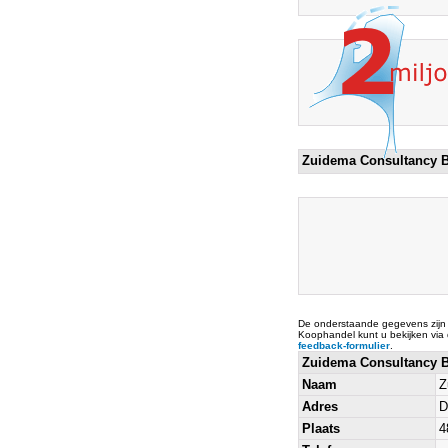
Zuidema Consultancy B
De onderstaande gegevens zijn
Koophandel kunt u bekijken via
feedback-formulier
.
Zuidema Consultancy 
Naam
Z
Adres
D
Plaats
4