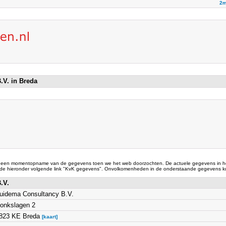
2m
.V. in Breda
 een momentopname van de gegevens toen we het web doorzochten. De actuele gegevens in he
 de hieronder volgende link "KvK gegevens". Onvolkomenheden in de onderstaande gegevens ku
B.V.
uidema Consultancy B.V.
onkslagen 2
823 KE Breda
[kaart]