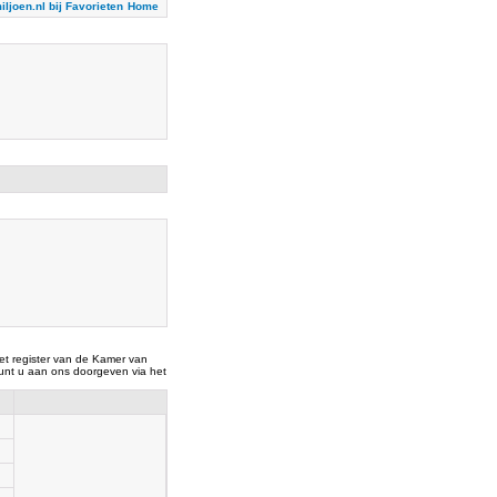
iljoen.nl bij Favorieten
Home
t register van de Kamer van
nt u aan ons doorgeven via het