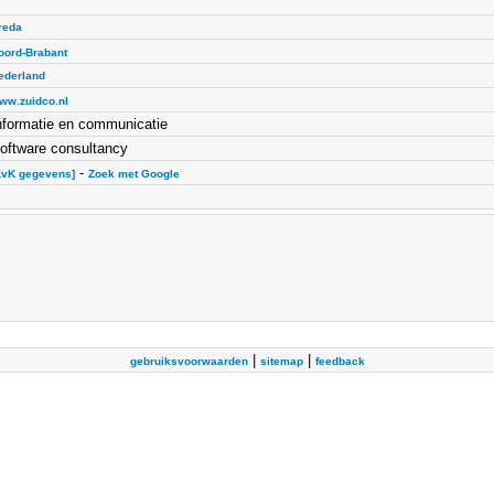
reda
oord-Brabant
ederland
ww.zuidco.nl
nformatie en communicatie
oftware consultancy
-
KvK gegevens]
Zoek met Google
|
|
gebruiksvoorwaarden
sitemap
feedback