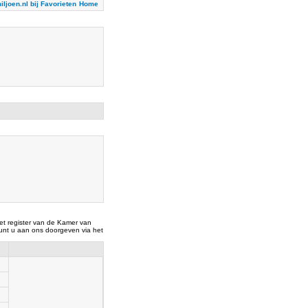
iljoen.nl bij Favorieten
Home
t register van de Kamer van
nt u aan ons doorgeven via het