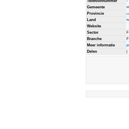
Telefoonnummer
-
Gemeente
M
Provincie
L
Land
N
Website
Sector
F
Branche
F
Meer informatie
[
Delen
|