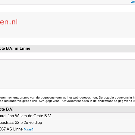
2m
ote B.V. in Linne
 een momentopname van de gegevens toen we het web doorzochten. De actuele gegevens in he
 de hieronder volgende link "KvK gegevens". Onvolkomenheden in de onderstaande gegevens ku
ote B.V.
arel Jan Willem de Grote B.V.
eestraat 32 b 2e verdiep
067 AS Linne
[kaart]