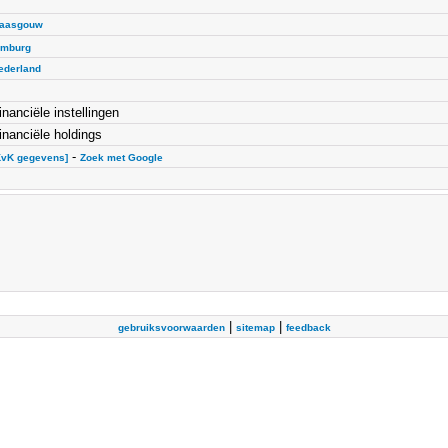
aasgouw
imburg
ederland
inanciële instellingen
inanciële holdings
-
KvK gegevens]
Zoek met Google
|
|
gebruiksvoorwaarden
sitemap
feedback