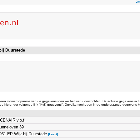
2m
 bij Duurstede
 een momentopname van de gegevens toen we het web doorzochten. De actuele gegevens in he
 de hieronder volgende link "KvK gegevens". Onvolkomenheden in de onderstaande gegevens ku
CENAIR v.o.f.
unneloven 39
961 EP Wijk bij Duurstede
[kaart]