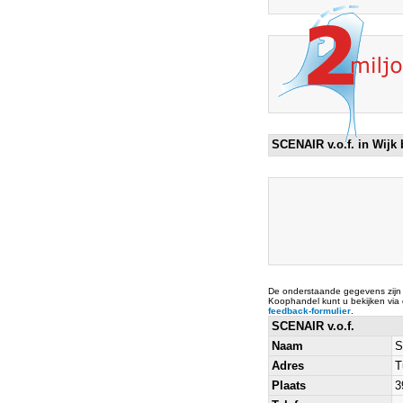
SCENAIR v.o.f. in Wijk
De onderstaande gegevens zijn
Koophandel kunt u bekijken via
feedback-formulier
.
SCENAIR v.o.f.
Naam
S
Adres
T
Plaats
3