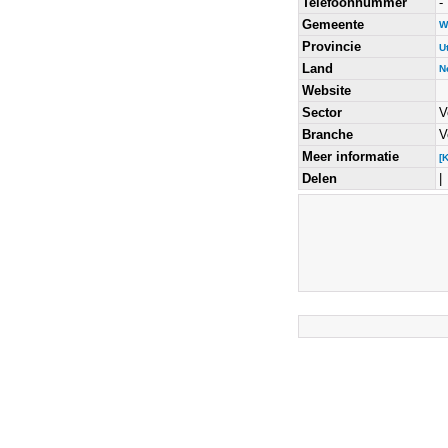
Telefoonnummer
-
Gemeente
W
Provincie
U
Land
N
Website
Sector
V
Branche
V
Meer informatie
[
Delen
|