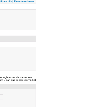
iljoen.nl bij Favorieten
Home
t register van de Kamer van
nt u aan ons doorgeven via het