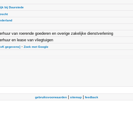
ijk bij Duurstede
trecht
ederland
erhuur van roerende goederen en overige zakelijke dienstverlening
erhuur en lease van vliegtuigen
-
KvK gegevens]
Zoek met Google
|
|
gebruiksvoorwaarden
sitemap
feedback