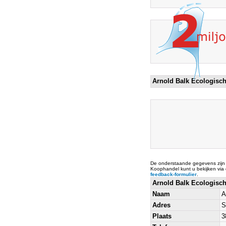
Arnold Balk Ecologisc
De onderstaande gegevens zijn
Koophandel kunt u bekijken via
feedback-formulier
.
Arnold Balk Ecologisc
Naam
A
Adres
S
Plaats
3