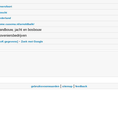
mersfoort
trecht
ederland
ome.casema.nl/arnoldbalk/
andbouw, jacht en bosbouw
oveniersbedrijven
-
KvK gegevens]
Zoek met Google
|
|
gebruiksvoorwaarden
sitemap
feedback