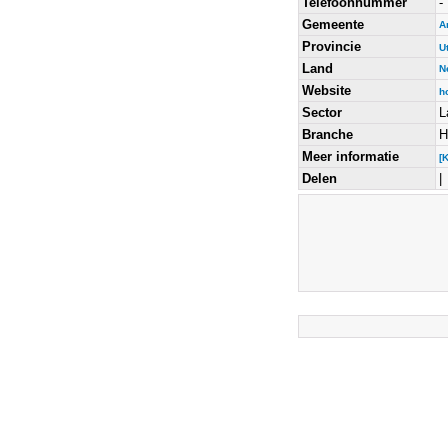
Telefoonnummer
-
Gemeente
A
Provincie
U
Land
N
Website
h
Sector
L
Branche
H
Meer informatie
[
Delen
|