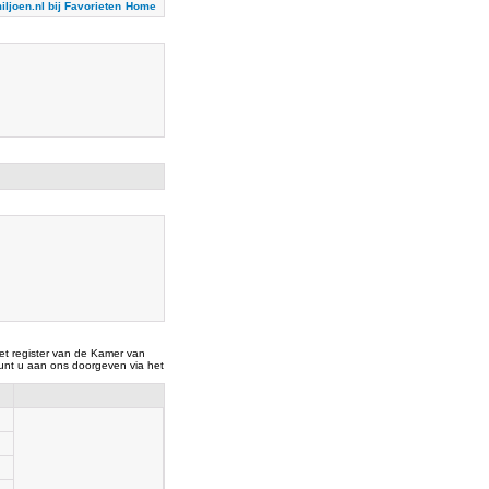
iljoen.nl bij Favorieten
Home
t register van de Kamer van
nt u aan ons doorgeven via het