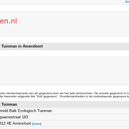
2m
h Tuinman in Amersfoort
 een momentopname van de gegevens toen we het web doorzochten. De actuele gegevens in he
 de hieronder volgende link "KvK gegevens". Onvolkomenheden in de onderstaande gegevens ku
h Tuinman
rnold Balk Ecologisch Tuinman
paarnestraat 183
812 HE Amersfoort
[kaart]