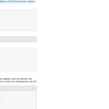
iljoen.nl bij Favorieten
Home
t register van de Kamer van
nt u aan ons doorgeven via het