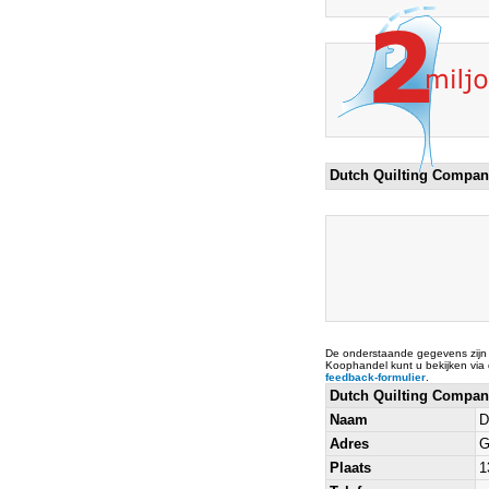
Dutch Quilting Compa
De onderstaande gegevens zijn
Koophandel kunt u bekijken via
feedback-formulier
.
Dutch Quilting Compa
Naam
D
Adres
G
Plaats
1