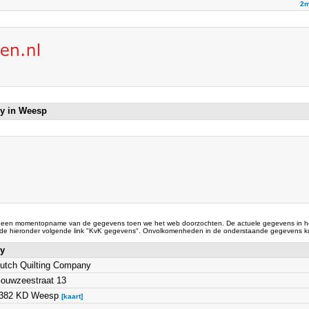
2m
ny in Weesp
 een momentopname van de gegevens toen we het web doorzochten. De actuele gegevens in he
 de hieronder volgende link "KvK gegevens". Onvolkomenheden in de onderstaande gegevens ku
ny
utch Quilting Company
ouwzeestraat 13
382 KD Weesp
[kaart]