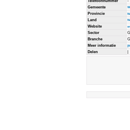
Telefoonnummer
-
Gemeente
W
Provincie
N
Land
N
Website
w
Sector
G
Branche
G
Meer informatie
[
Delen
|