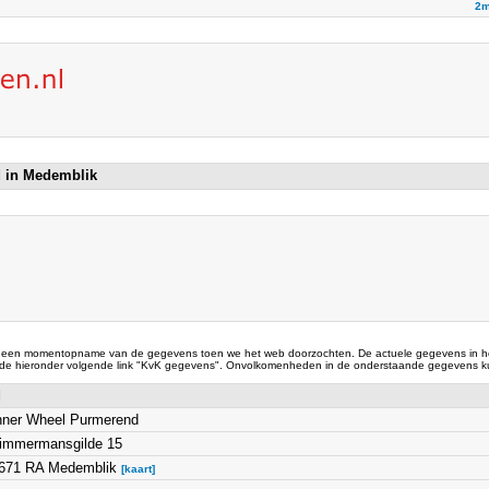
2m
d in Medemblik
 een momentopname van de gegevens toen we het web doorzochten. De actuele gegevens in he
 de hieronder volgende link "KvK gegevens". Onvolkomenheden in de onderstaande gegevens ku
d
nner Wheel Purmerend
immermansgilde 15
671 RA Medemblik
[kaart]