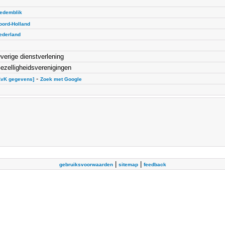
edemblik
oord-Holland
ederland
verige dienstverlening
ezelligheidsverenigingen
-
KvK gegevens]
Zoek met Google
|
|
gebruiksvoorwaarden
sitemap
feedback