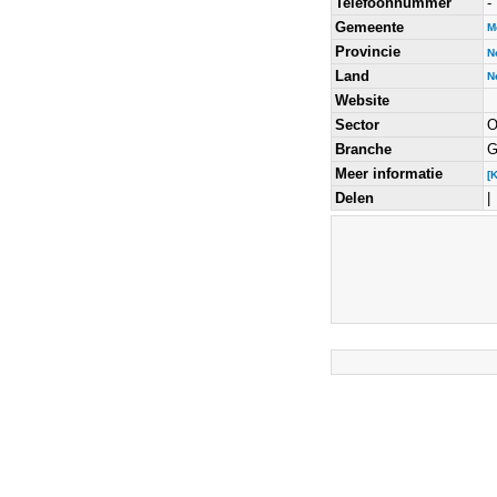
Telefoonnummer
-
Gemeente
M
Provincie
N
Land
N
Website
Sector
O
Branche
G
Meer informatie
[
Delen
|