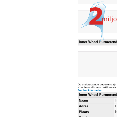
Inner Wheel Purmeren
De onderstaande gegevens zijn
Koophandel kunt u bekijken via
feedback-formulier
.
Inner Wheel Purmeren
Naam
I
Adres
T
Plaats
1