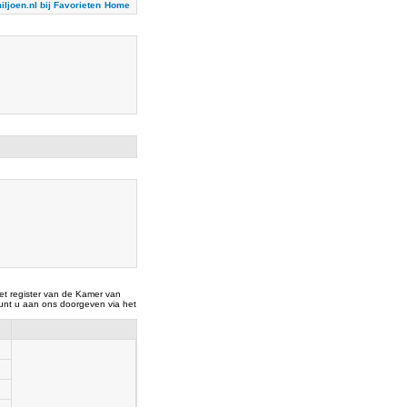
iljoen.nl bij Favorieten
Home
t register van de Kamer van
nt u aan ons doorgeven via het