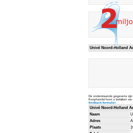
Univé Noord-Holland A
De onderstaande gegevens zijn
Koophandel kunt u bekijken via
feedback-formulier
.
Univé Noord-Holland A
Naam
U
Adres
A
Plaats
1