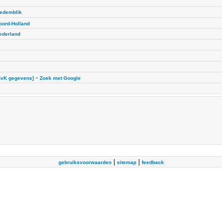
edemblik
oord-Holland
ederland
-
KvK gegevens]
Zoek met Google
|
|
gebruiksvoorwaarden
sitemap
feedback