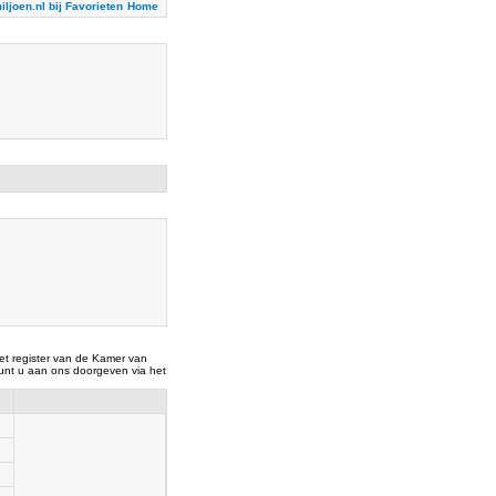
iljoen.nl bij Favorieten
Home
t register van de Kamer van
nt u aan ons doorgeven via het