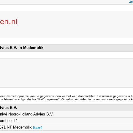
2m
dvies B.V. in Medemblik
 een momentopname van de gegevens toen we het web doorzochten. De actuele gegevens in he
 de hieronder volgende link "KvK gegevens". Onvolkomenheden in de onderstaande gegevens ku
dvies B.V.
nivé Noord-Holland Advies B.V.
ambeeld 1
671 NT Medemblik
[kaart]