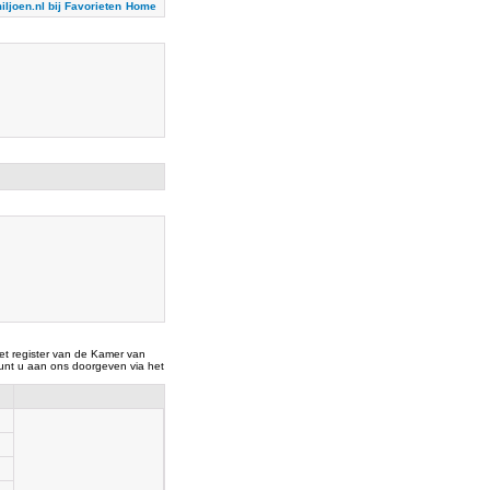
iljoen.nl bij Favorieten
Home
t register van de Kamer van
nt u aan ons doorgeven via het