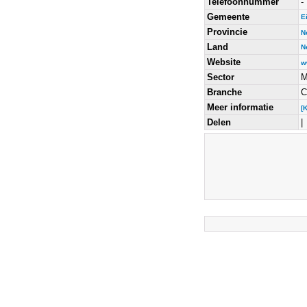
Telefoonnummer
-
Gemeente
E
Provincie
N
Land
N
Website
w
Sector
M
Branche
C
Meer informatie
[
Delen
|