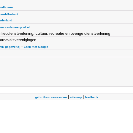
indhoven
oord-Brabant
ederland
ww.cvdemeerpoel.nl
ilieudienstverlening, cultuur, recreatie en overige dienstverlening
arnavalsverenigingen
-
KvK gegevens]
Zoek met Google
|
|
gebruiksvoorwaarden
sitemap
feedback