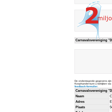
Carnavalsvereniging "
De onderstaande gegevens zijn
Koophandel kunt u bekijken via
feedback-formulier
.
Carnavalsvereniging "
Naam
C
Adres
E
Plaats
5