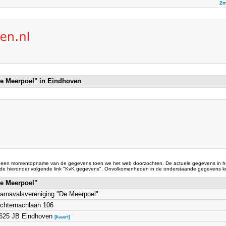
2m
De Meerpoel" in Eindhoven
 een momentopname van de gegevens toen we het web doorzochten. De actuele gegevens in he
 de hieronder volgende link "KvK gegevens". Onvolkomenheden in de onderstaande gegevens ku
De Meerpoel"
arnavalsvereniging "De Meerpoel"
chternachlaan 106
625 JB Eindhoven
[kaart]