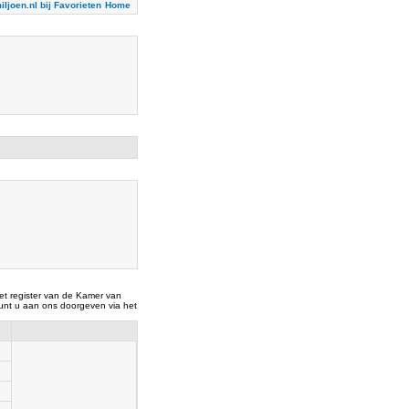
iljoen.nl bij Favorieten
Home
t register van de Kamer van
nt u aan ons doorgeven via het