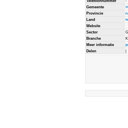
Telefoonnummer
-
Gemeente
V
Provincie
F
Land
N
Website
Sector
G
Branche
K
Meer informatie
[
Delen
|