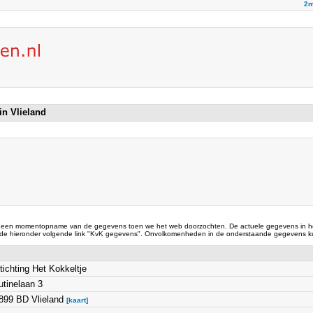
2m
 in Vlieland
 een momentopname van de gegevens toen we het web doorzochten. De actuele gegevens in he
 de hieronder volgende link "KvK gegevens". Onvolkomenheden in de onderstaande gegevens ku
tichting Het Kokkeltje
utinelaan 3
899 BD Vlieland
[kaart]