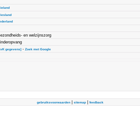
lieland
riesland
ederland
ezondheids- en welzijnszorg
inderopvang
-
KvK gegevens]
Zoek met Google
|
|
gebruiksvoorwaarden
sitemap
feedback