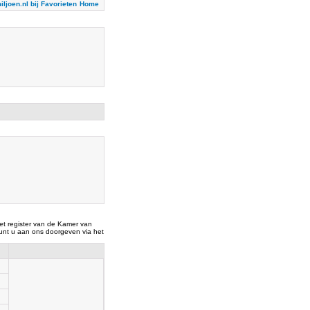
iljoen.nl bij Favorieten
Home
t register van de Kamer van
nt u aan ons doorgeven via het