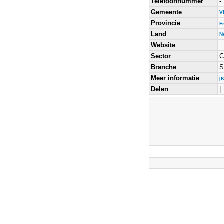
Telefoonnummer
-
Gemeente
V
Provincie
F
Land
N
Website
Sector
C
Branche
S
Meer informatie
[
Delen
|