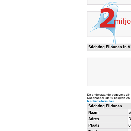
Stichting Flidunen in V
De onderstaande gegevens zijn
Koophandel kunt u bekijken via
feedback-formulier
.
Stichting Flidunen
Naam
S
Adres
D
Plaats
8