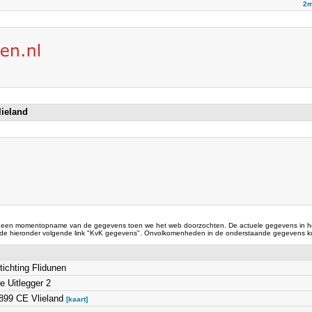
2m
lieland
 een momentopname van de gegevens toen we het web doorzochten. De actuele gegevens in he
 de hieronder volgende link "KvK gegevens". Onvolkomenheden in de onderstaande gegevens ku
tichting Flidunen
e Uitlegger 2
899 CE Vlieland
[kaart]