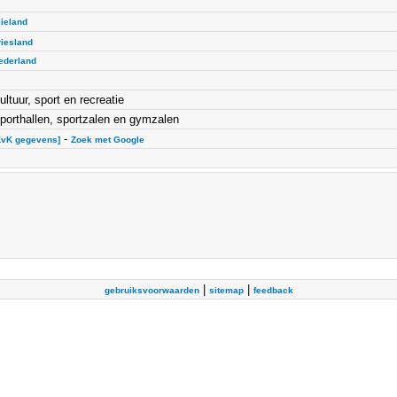
lieland
riesland
ederland
ultuur, sport en recreatie
porthallen, sportzalen en gymzalen
-
KvK gegevens]
Zoek met Google
|
|
gebruiksvoorwaarden
sitemap
feedback