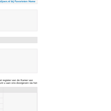
iljoen.nl bij Favorieten
Home
t register van de Kamer van
nt u aan ons doorgeven via het