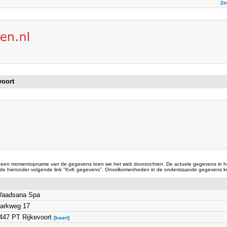
2m
voort
 een momentopname van de gegevens toen we het web doorzochten. De actuele gegevens in he
 de hieronder volgende link "KvK gegevens". Onvolkomenheden in de onderstaande gegevens ku
aadsana Spa
arkweg 17
447 PT Rijkevoort
[kaart]