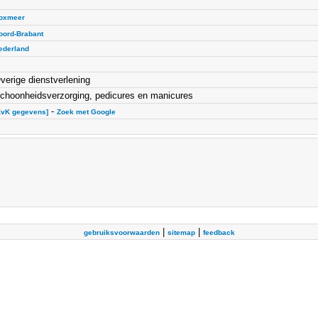
oxmeer
oord-Brabant
ederland
verige dienstverlening
choonheidsverzorging, pedicures en manicures
-
KvK gegevens]
Zoek met Google
|
|
gebruiksvoorwaarden
sitemap
feedback