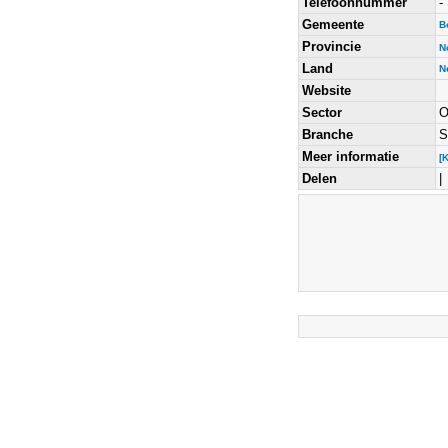
Telefoonnummer
-
Gemeente
B
Provincie
N
Land
N
Website
Sector
O
Branche
S
Meer informatie
[
Delen
|