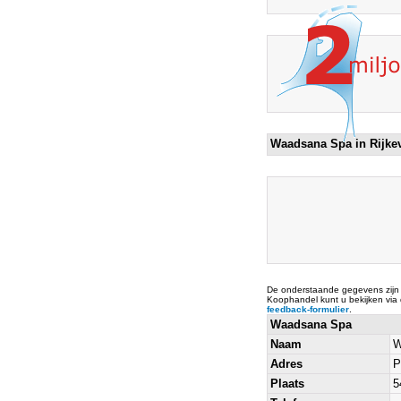
Waadsana Spa in Rijke
De onderstaande gegevens zijn
Koophandel kunt u bekijken via
feedback-formulier
.
Waadsana Spa
Naam
W
Adres
P
Plaats
5