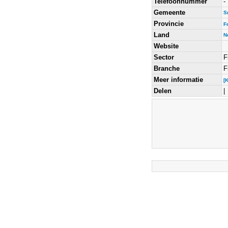
Telefoonnummer
-
Gemeente
S
Provincie
F
Land
N
Website
Sector
F
Branche
F
Meer informatie
[
Delen
|