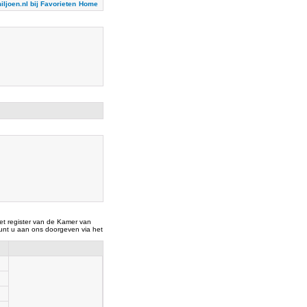
iljoen.nl bij Favorieten
Home
t register van de Kamer van
nt u aan ons doorgeven via het