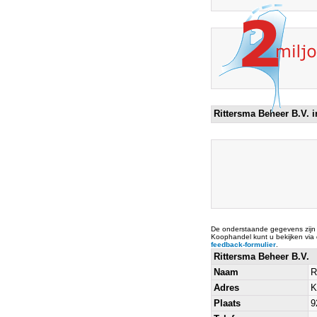
Rittersma Beheer B.V. 
De onderstaande gegevens zijn
Koophandel kunt u bekijken via
feedback-formulier
.
Rittersma Beheer B.V.
Naam
R
Adres
K
Plaats
9