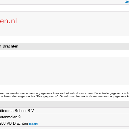
2m
in Drachten
 een momentopname van de gegevens toen we het web doorzochten. De actuele gegevens in he
 de hieronder volgende link "KvK gegevens". Onvolkomenheden in de onderstaande gegevens ku
ittersma Beheer B.V.
orenmolen 9
203 VB Drachten
[kaart]