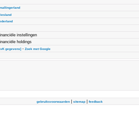
mallingerland
riesland
ederland
inanciële instellingen
inanciële holdings
-
KvK gegevens]
Zoek met Google
|
|
gebruiksvoorwaarden
sitemap
feedback