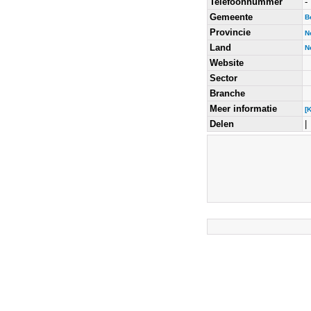
Telefoonnummer
-
Gemeente
B
Provincie
N
Land
N
Website
Sector
Branche
Meer informatie
[
Delen
|