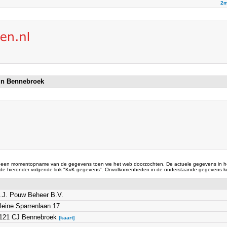
2m
 in Bennebroek
 een momentopname van de gegevens toen we het web doorzochten. De actuele gegevens in he
 de hieronder volgende link "KvK gegevens". Onvolkomenheden in de onderstaande gegevens ku
.J. Pouw Beheer B.V.
leine Sparrenlaan 17
121 CJ Bennebroek
[kaart]