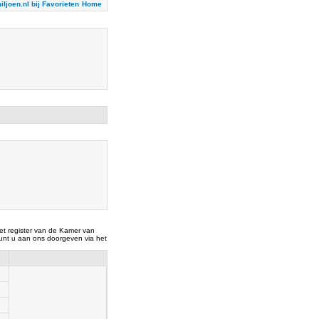
iljoen.nl bij Favorieten
Home
t register van de Kamer van
nt u aan ons doorgeven via het