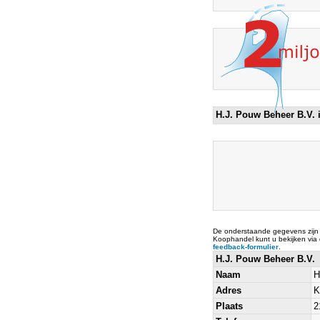
H.J. Pouw Beheer B.V.
De onderstaande gegevens zijn
Koophandel kunt u bekijken via
feedback-formulier
.
H.J. Pouw Beheer B.V.
Naam
H
Adres
K
Plaats
2