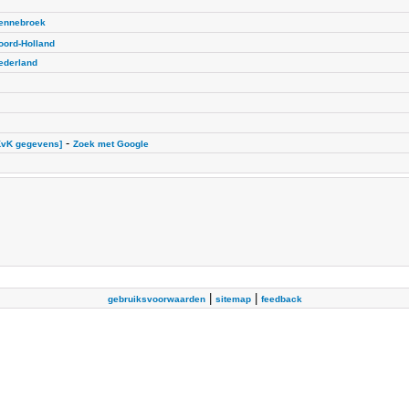
ennebroek
oord-Holland
ederland
-
KvK gegevens]
Zoek met Google
|
|
gebruiksvoorwaarden
sitemap
feedback