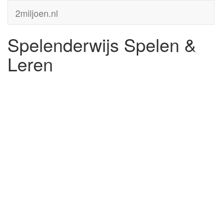
2miljoen.nl
Spelenderwijs Spelen &
Leren