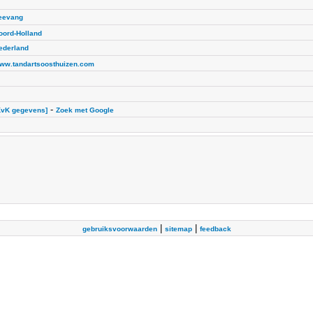
eevang
oord-Holland
ederland
ww.tandartsoosthuizen.com
-
KvK gegevens]
Zoek met Google
|
|
gebruiksvoorwaarden
sitemap
feedback