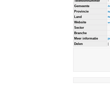
Telefoonnummer
-
Gemeente
Z
Provincie
N
Land
N
Website
w
Sector
Branche
Meer informatie
[
Delen
|