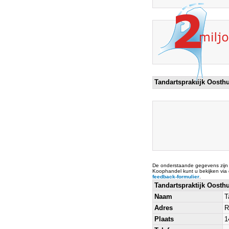
Tandartspraktijk Oosth
De onderstaande gegevens zijn
Koophandel kunt u bekijken via
feedback-formulier
.
Tandartspraktijk Oosth
Naam
T
Adres
R
Plaats
1