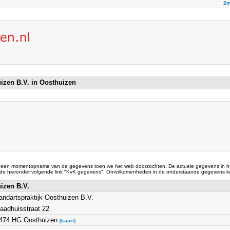
2m
uizen B.V. in Oosthuizen
 een momentopname van de gegevens toen we het web doorzochten. De actuele gegevens in he
 de hieronder volgende link "KvK gegevens". Onvolkomenheden in de onderstaande gegevens ku
uizen B.V.
andartspraktijk Oosthuizen B.V.
aadhuisstraat 22
474 HG Oosthuizen
[kaart]