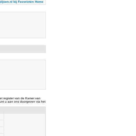
iljoen.nl bij Favorieten
Home
t register van de Kamer van
nt u aan ons doorgeven via het