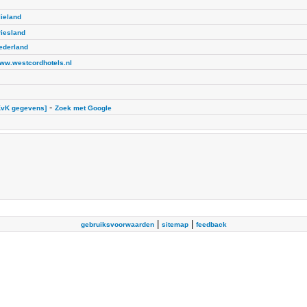
lieland
riesland
ederland
ww.westcordhotels.nl
-
KvK gegevens]
Zoek met Google
|
|
gebruiksvoorwaarden
sitemap
feedback