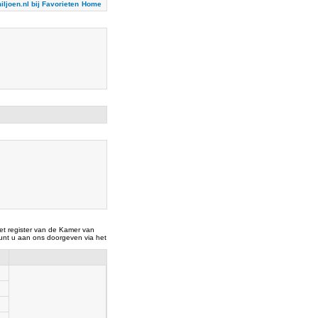
iljoen.nl bij Favorieten
Home
t register van de Kamer van
nt u aan ons doorgeven via het