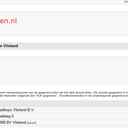
2m
in Vlieland
 een momentopname van de gegevens toen we het web doorzochten. De actuele gegevens in he
 de hieronder volgende link "KvK gegevens". Onvolkomenheden in de onderstaande gegevens ku
adhuys Vlieland B.V.
adweg 6
899 BV Vlieland
[kaart]