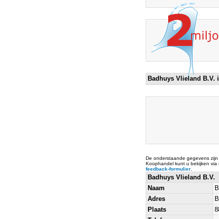
Badhuys Vlieland B.V. 
De onderstaande gegevens zijn
Koophandel kunt u bekijken via
feedback-formulier
.
Badhuys Vlieland B.V.
Naam
B
Adres
B
Plaats
8