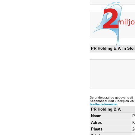
PR Holding B.V. in Sto
De onderstaande gegevens zijn
Koophandel kunt u bekijken via
feedback-formulier
.
PR Holding B.V.
Naam
P
Adres
K
Plaats
2