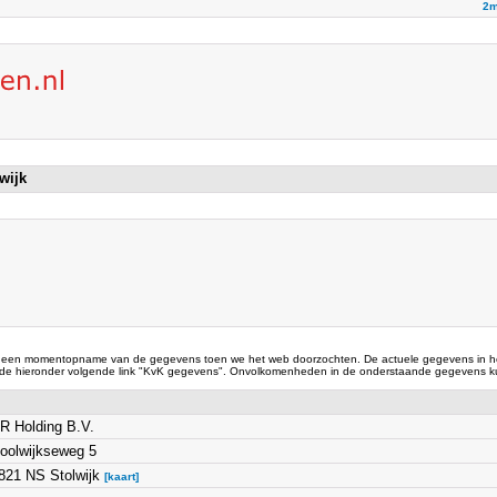
2m
lwijk
 een momentopname van de gegevens toen we het web doorzochten. De actuele gegevens in he
 de hieronder volgende link "KvK gegevens". Onvolkomenheden in de onderstaande gegevens ku
R Holding B.V.
oolwijkseweg 5
821 NS Stolwijk
[kaart]