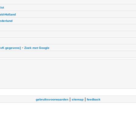
ist
uid-Holland
ederland
-
KvK gegevens]
Zoek met Google
|
|
gebruiksvoorwaarden
sitemap
feedback