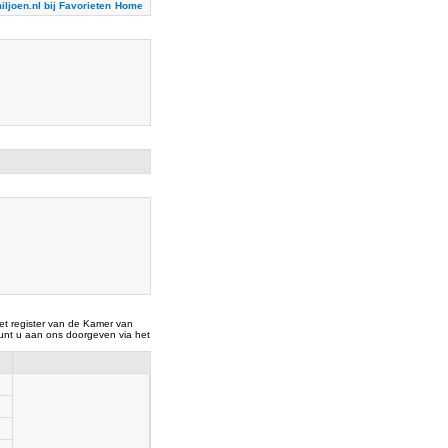
iljoen.nl bij Favorieten
Home
t register van de Kamer van
nt u aan ons doorgeven via het