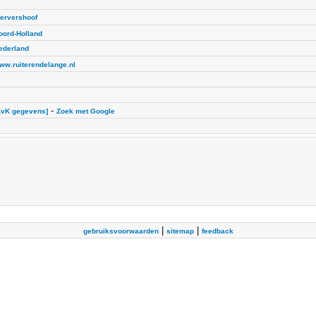
ervershoof
oord-Holland
ederland
ww.ruiterendelange.nl
-
KvK gegevens]
Zoek met Google
|
|
gebruiksvoorwaarden
sitemap
feedback