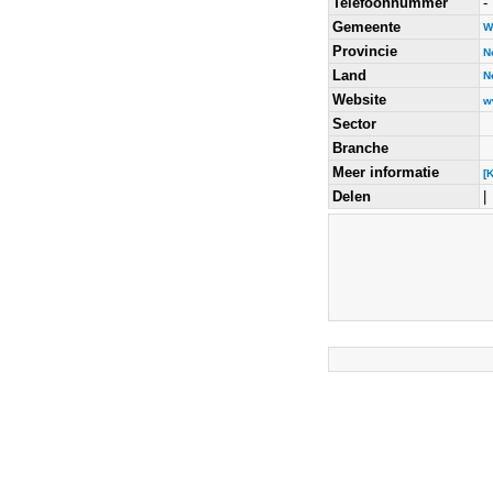
Telefoonnummer
-
Gemeente
W
Provincie
N
Land
N
Website
w
Sector
Branche
Meer informatie
[
Delen
|