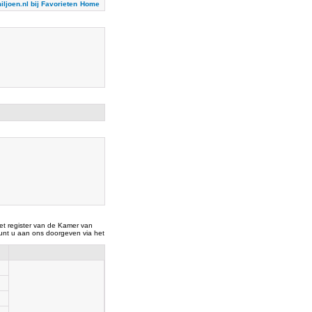
iljoen.nl bij Favorieten
Home
t register van de Kamer van
nt u aan ons doorgeven via het