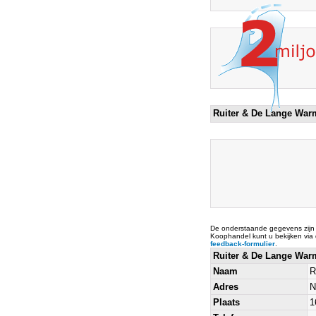
Ruiter & De Lange Warm
De onderstaande gegevens zijn
Koophandel kunt u bekijken via
feedback-formulier
.
Ruiter & De Lange Warm
Naam
R
Adres
N
Plaats
1