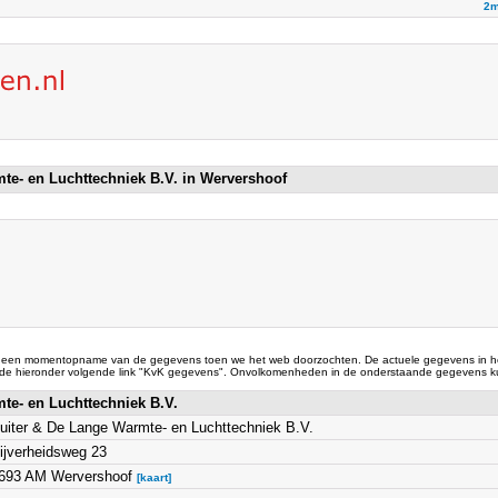
2m
te- en Luchttechniek B.V. in Wervershoof
 een momentopname van de gegevens toen we het web doorzochten. De actuele gegevens in he
 de hieronder volgende link "KvK gegevens". Onvolkomenheden in de onderstaande gegevens ku
te- en Luchttechniek B.V.
uiter & De Lange Warmte- en Luchttechniek B.V.
ijverheidsweg 23
693 AM Wervershoof
[kaart]