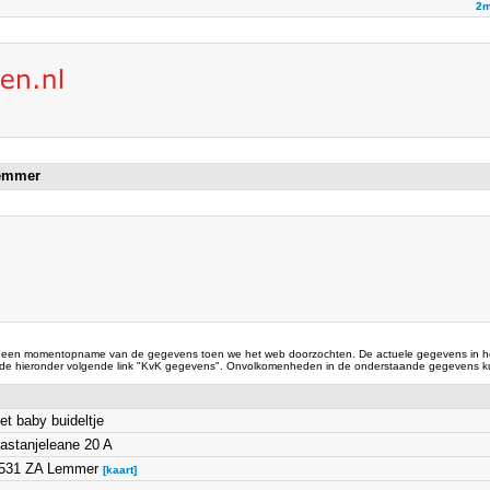
2m
 Lemmer
 een momentopname van de gegevens toen we het web doorzochten. De actuele gegevens in he
 de hieronder volgende link "KvK gegevens". Onvolkomenheden in de onderstaande gegevens ku
et baby buideltje
astanjeleane 20 A
531 ZA Lemmer
[kaart]