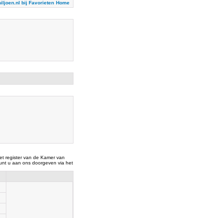
iljoen.nl bij Favorieten
Home
t register van de Kamer van
nt u aan ons doorgeven via het