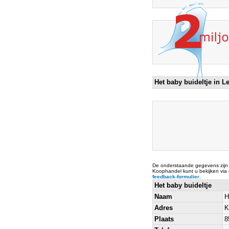
Het baby buideltje in
De onderstaande gegevens zijn
Koophandel kunt u bekijken via
feedback-formulier
.
Het baby buideltje
Naam
H
Adres
K
Plaats
8