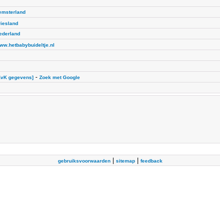
emsterland
riesland
ederland
ww.hetbabybuideltje.nl
-
KvK gegevens]
Zoek met Google
|
|
gebruiksvoorwaarden
sitemap
feedback