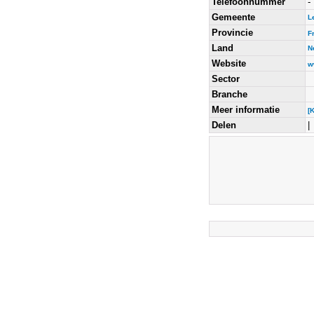
Telefoonnummer
-
Gemeente
L
Provincie
F
Land
N
Website
w
Sector
Branche
Meer informatie
[
Delen
|