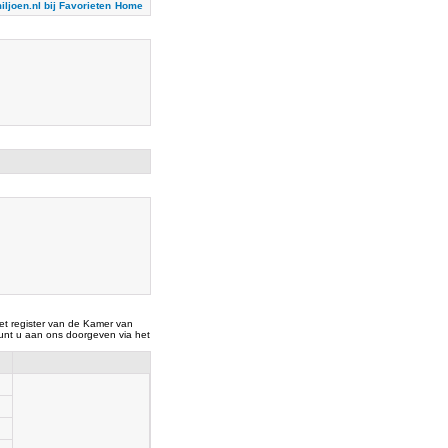
iljoen.nl bij Favorieten
Home
t register van de Kamer van
nt u aan ons doorgeven via het