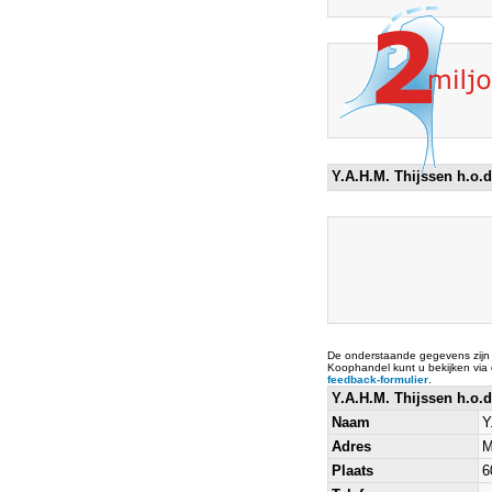
Y.A.H.M. Thijssen h.o.d
De onderstaande gegevens zijn
Koophandel kunt u bekijken via
feedback-formulier
.
Y.A.H.M. Thijssen h.o.
Naam
Y
Adres
M
Plaats
6