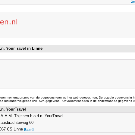
2m
.n. YourTravel in Linne
 een momentopname van de gegevens toen we het web doorzochten. De actuele gegevens in he
 de hieronder volgende link "KvK gegevens". Onvolkomenheden in de onderstaande gegevens ku
d.n. YourTravel
.A.H.M. Thijssen h.o.d.n. YourTravel
aasbrachterweg 60
067 CS Linne
[kaart]