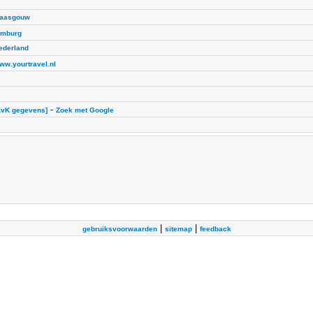
aasgouw
imburg
ederland
ww.yourtravel.nl
-
KvK gegevens]
Zoek met Google
|
|
gebruiksvoorwaarden
sitemap
feedback