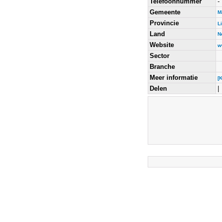
Telefoonnummer
-
Gemeente
M
Provincie
L
Land
N
Website
w
Sector
Branche
Meer informatie
[
Delen
|